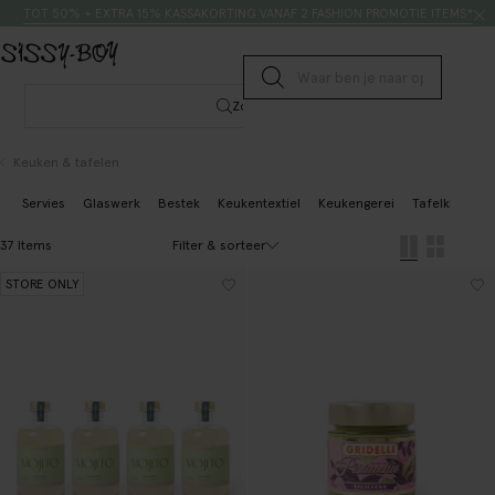
Doorgaan naar artikel
Zoeken
TOT 50% + EXTRA 15% KASSAKORTING VANAF 2 FASHION PROMOTIE ITEMS*
Submit search
Zoeken
Keuken & tafelen
Servies
Glaswerk
Bestek
Keukentextiel
Keukengerei
Tafelkleden
Filter & sorteer
37 Items
STORE ONLY