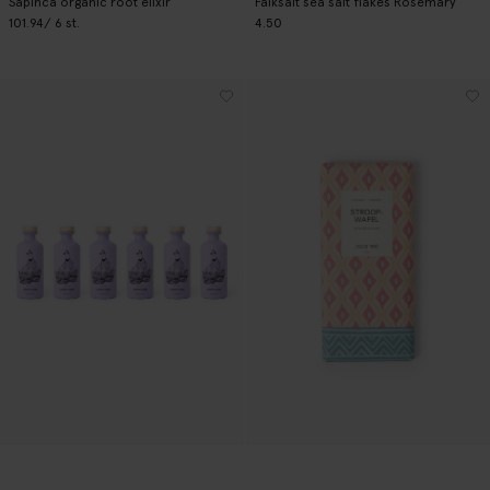
Sapinca organic root elixir
Falksalt sea salt flakes Rosemary
101.94
/ 6 st.
4.50