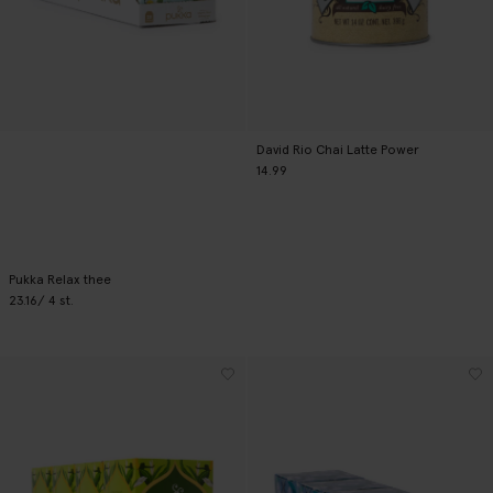
David Rio Chai Latte Power
14.99
Pukka Relax thee
23.16
/ 4 st.