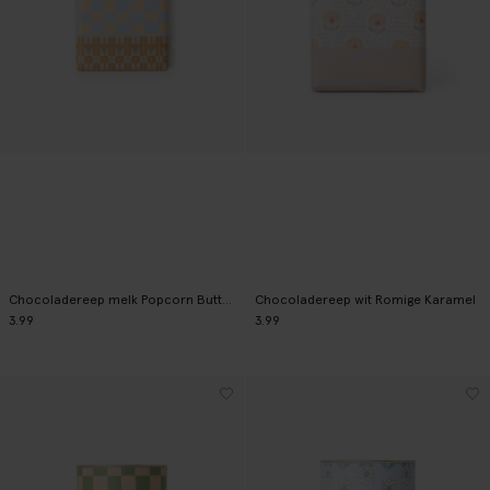
Chocoladereep melk Popcorn Butterscotch
Chocoladereep wit Romige Karamel
3.99
3.99