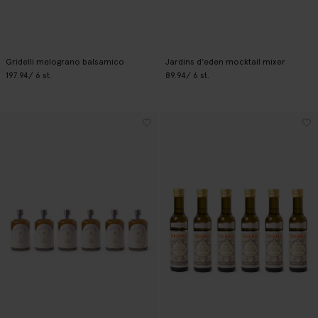
Gridelli melograno balsamico
Jardins d'eden mocktail mixer
197.94
/ 6 st.
89.94
/ 6 st.