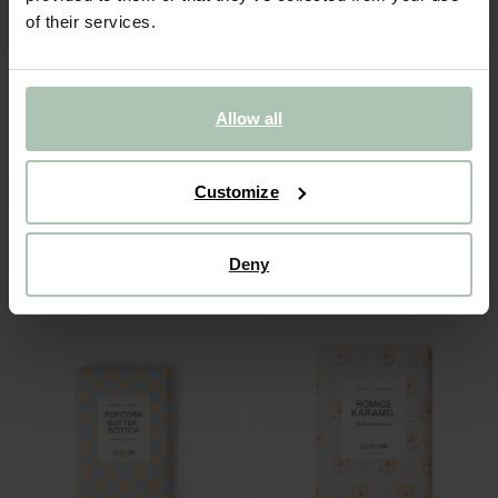
of their services.
Allow all
Customize
Chocoladereep puur Hazelnoot Pistache
Chocoladereep puur Karamel Zeezout
3.99
3.99
Deny