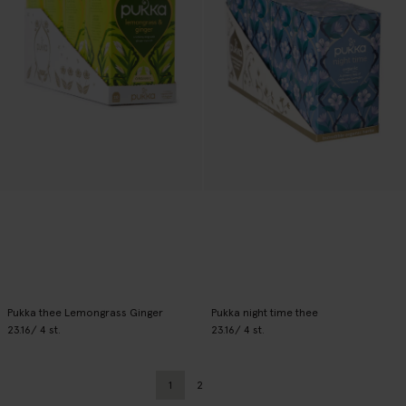
Pukka thee Lemongrass Ginger
Pukka night time thee
23.16
/ 4 st.
23.16
/ 4 st.
1
2
Huidige pagina
Vorige