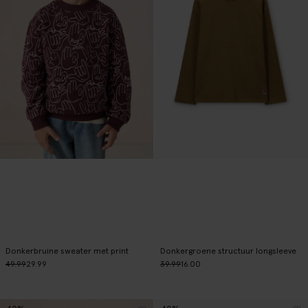
Donkerbruine sweater met print
Donkergroene structuur longsleeve
49.99
29.99
39.99
16.00