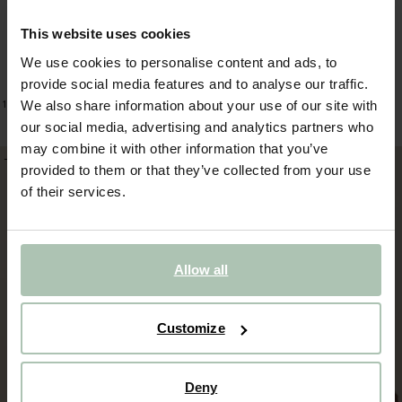
This website uses cookies
We use cookies to personalise content and ads, to
provide social media features and to analyse our traffic.
Lichtgele sweater
Groene sweater met artwork
52.99
31.79
49.99
34.99
We also share information about your use of our site with
1
kleur
our social media, advertising and analytics partners who
may combine it with other information that you’ve
-50%
-60%
provided to them or that they’ve collected from your use
of their services.
Allow all
Customize
Deny