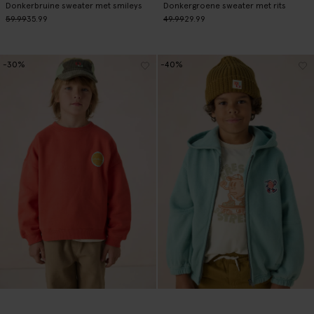
Donkerbruine sweater met smileys
Donkergroene sweater met rits
59.99
35.99
49.99
29.99
-30%
-40%