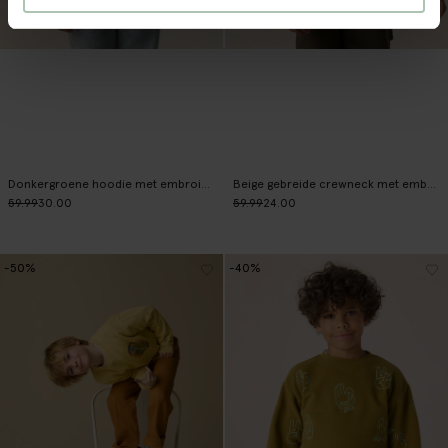
Donkergroene hoodie met embroidery
Beige gebreide crewneck met embroidery
59.99
30.00
59.99
24.00
-50%
-40%