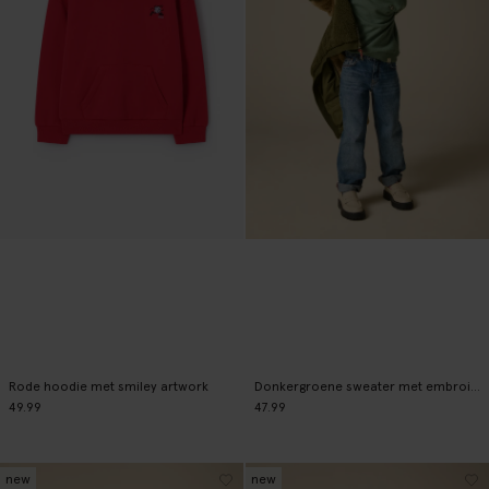
Rode hoodie met smiley artwork
Donkergroene sweater met embroidery
49.99
47.99
new
new