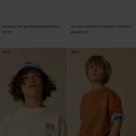
Donkerrode gradient gebreide trui
Groene oversized sweater met smiley print
59.99
44.99
31.49
-40%
-40%