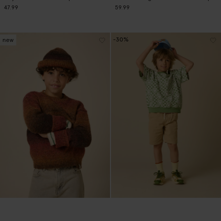
47.99
59.99
-30%
new