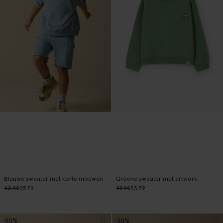
Blauwe sweater met korte mouwen
Groene sweater met artwork
42.99
25.79
47.99
33.59
-50%
-30%