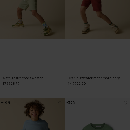
Witte gestreepte sweater
Oranje sweater met embroidery
47.99
28.79
44.99
22.50
-40%
-30%