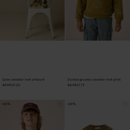
Gele sweater met artwork
Donkergroene sweater met print
49.99
25.00
52.99
31.79
-40%
-60%