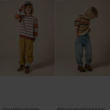
Grijze sweater met strepen
Multicolour gebreide trui met strepen