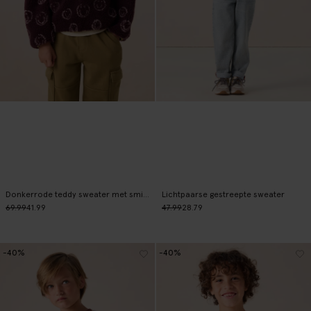
Donkerrode teddy sweater met smileys
Lichtpaarse gestreepte sweater
69.99
41.99
47.99
28.79
-40%
-40%