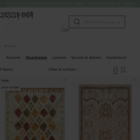
Doorgaan naar artikel
Zoeken
TOT 50% + EXTRA 15% KASSAKORTING VANAF 2 FASHION PROMOTIE ITEMS*
Submit search
Zoeken
Wonen
Kussens
Vloerkleden
Lampen
Spreien & dekens
Kandelaren
Kaar
Filter & sorteer
9 Items
new
pre-order