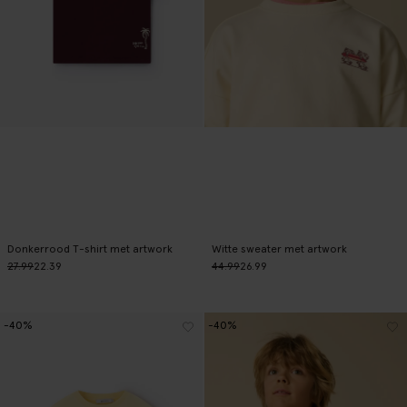
Donkerrood T-shirt met artwork
Witte sweater met artwork
27.99
22.39
44.99
26.99
-40%
-40%