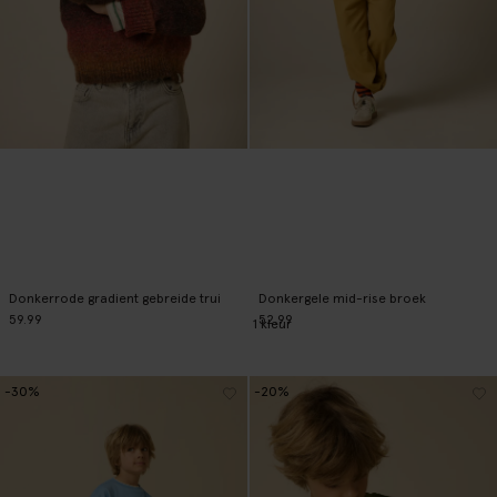
Donkerrode gradient gebreide trui
Donkergele mid-rise broek
59.99
52.99
1
kleur
-30%
-20%