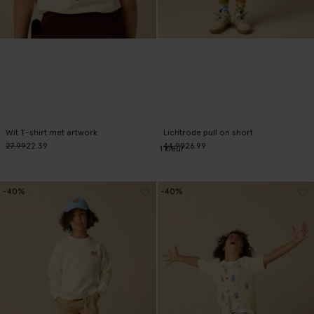
Wit T-shirt met artwork
Lichtrode pull on short
27.99
22.39
44.99
26.99
1
kleur
-40%
-40%