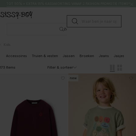
Doorgaan naar artikel
Zoeken
TOT 50% + EXTRA 15% KASSAKORTING VANAF 2 FASHION PROMOTIE ITEMS*
Submit search
Zoeken
Kids
Accessoires
Truien & vesten
Jassen
Broeken
Jeans
Jasjes & gile
Filter & sorteer
173 Items
new