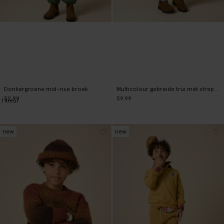
Donkergroene mid-rise broek
Multicolour gebreide trui met strepen
52.99
59.99
1
kleur
new
new