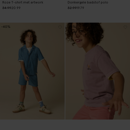
Roze T-shirt met artwork
Donkergele badstof polo
34.99
20.99
32.99
19.79
-40%
-20%