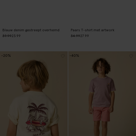
Blauw denim gestreept overhemd
Paars T-shirt met artwork
39.99
23.99
34.99
27.99
-20%
-40%