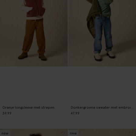
Oranje longsleeve met strepen
Donkergroene sweater met embroidery
39.99
47.99
new
new