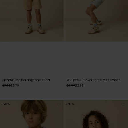
Lichtbruine herringbone short
Wit gebreid overhemd met embroidery
47.99
28.79
59.99
35.99
-30%
-30%