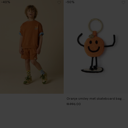
-40%
-50%
Oranje smiley met skateboard bag charm
11.99
6.00