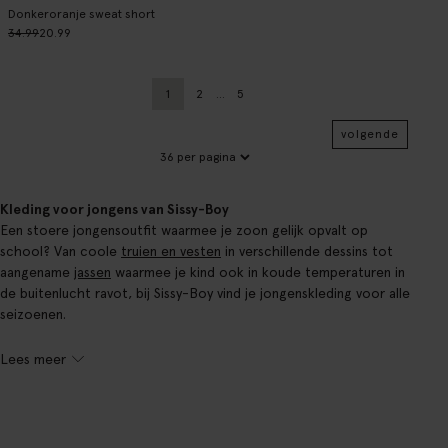
Donkeroranje sweat short
34.99
20.99
1
2
...
5
Huidige pagina
Vorige
Pagina
volgende
Kleding voor jongens van Sissy-Boy
Een stoere jongensoutfit waarmee je zoon gelijk opvalt op
school? Van coole
truien en vesten
in verschillende dessins tot
aangename
jassen
waarmee je kind ook in koude temperaturen in
de buitenlucht ravot, bij Sissy-Boy vind je jongenskleding voor alle
seizoenen.
Lees meer