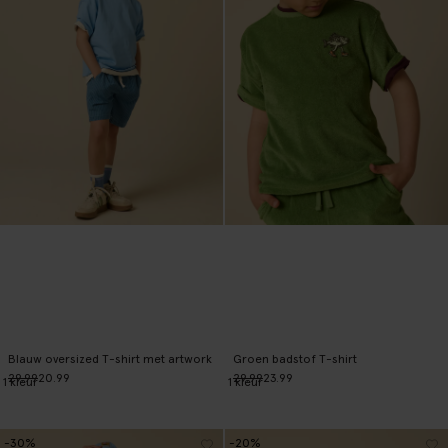
Blauw oversized T-shirt met artwork
Groen badstof T-shirt
29.99
20.99
29.99
23.99
1
kleur
1
kleur
-30%
-20%