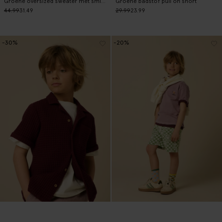
Groene oversized sweater met smiley print
Groene badstof pull on short
44.99
31.49
29.99
23.99
-30%
-20%