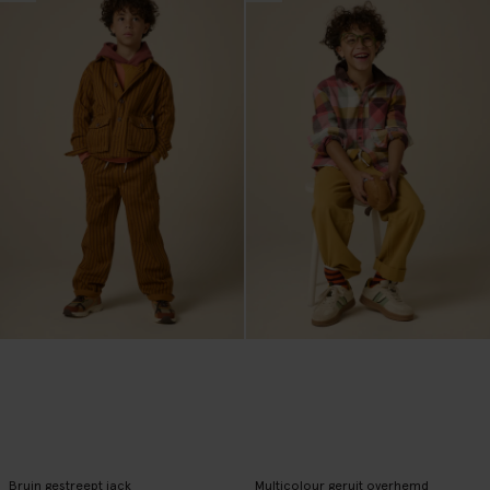
Bruin gestreept jack
Multicolour geruit overhemd