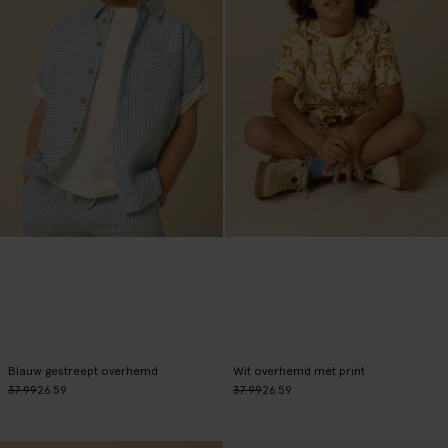
Blauw gestreept overhemd
Wit overhemd met print
37.99
26.59
37.99
26.59