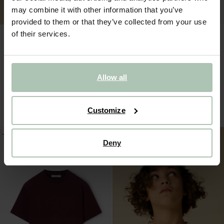
may combine it with other information that you’ve
provided to them or that they’ve collected from your use
of their services.
Allow all
Donkerrode wafelstof short
Wit oversized T-shirt met artwork
37.99
30.39
29.99
20.99
1
kleur
Customize
-20%
-40%
Deny