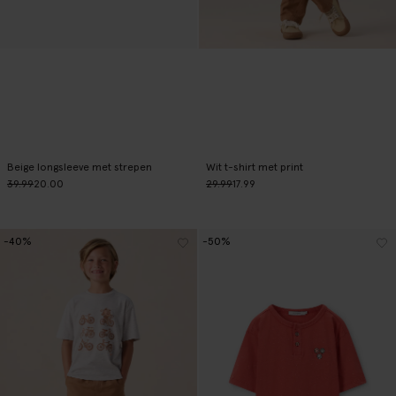
Beige longsleeve met strepen
Wit t-shirt met print
39.99
20.00
29.99
17.99
-40%
-50%