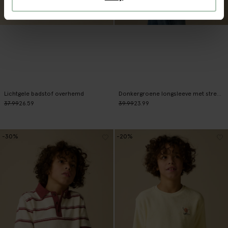
Lichtgele badstof overhemd
Donkergroene longsleeve met strepen
37.99
26.59
39.99
23.99
-30%
-20%