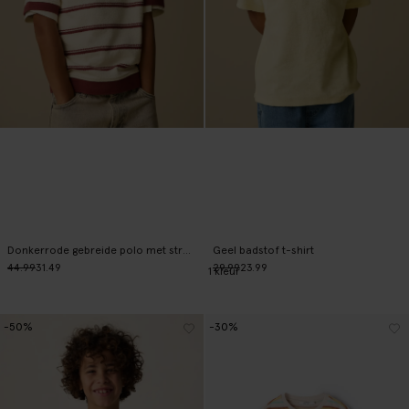
Donkerrode gebreide polo met strepen
Geel badstof t-shirt
44.99
31.49
29.99
23.99
1
kleur
-50%
-30%