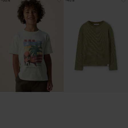
-30%
-40%