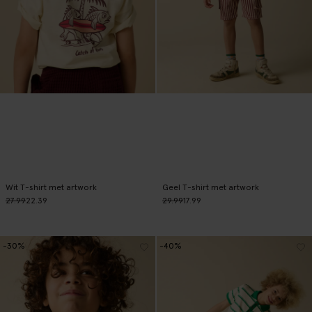
Wit T-shirt met artwork
Geel T-shirt met artwork
27.99
22.39
29.99
17.99
-30%
-40%