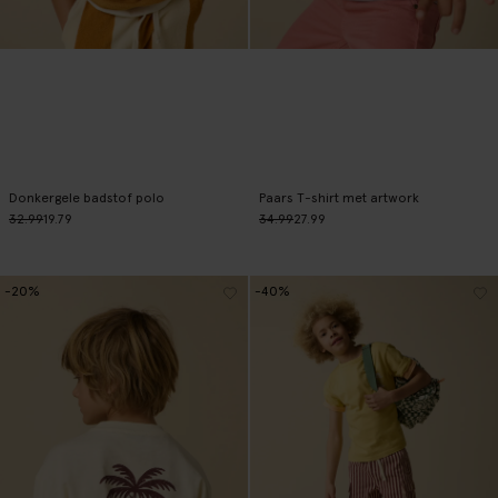
Donkergele badstof polo
Paars T-shirt met artwork
32.99
19.79
34.99
27.99
-20%
-40%