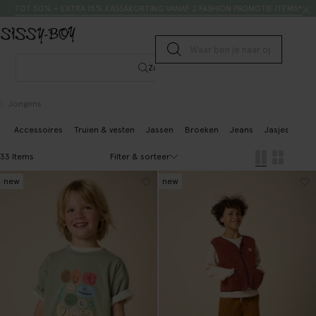
Doorgaan naar artikel
Zoeken
TOT 50% + EXTRA 15% KASSAKORTING VANAF 2 FASHION PROMOTIE ITEMS*
Submit search
Zoeken
Jongens
Accessoires
Truien & vesten
Jassen
Broeken
Jeans
Jasjes & gile
Filter & sorteer
33 Items
new
new