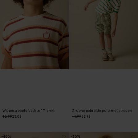
Wit gestreepte badstof T-shirt
Groene gebreide polo met strepen
32.99
23.09
44.99
26.99
-40%
-30%