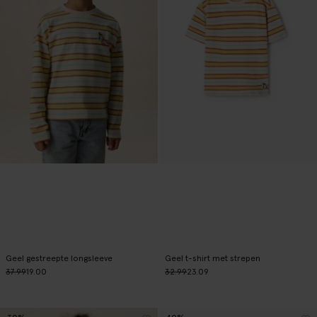
Geel gestreepte longsleeve
Geel t-shirt met strepen
37.99
19.00
32.99
23.09