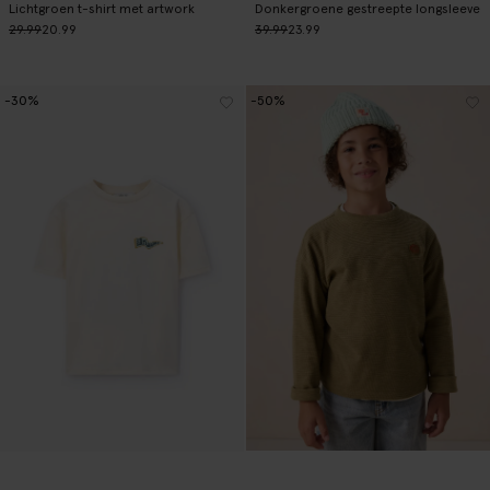
Lichtgroen t-shirt met artwork
Donkergroene gestreepte longsleeve
29.99
20.99
39.99
23.99
-30%
-50%