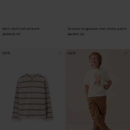
Wit t-shirt met artwork
Groene longsleeve met smiley patch
29.99
20.99
34.99
17.50
-50%
-40%