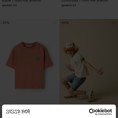
Blauw T-shirt met artwork
Lichtoranje T-shirt met artwork
29.99
17.99
27.99
19.59
-30%
-20%