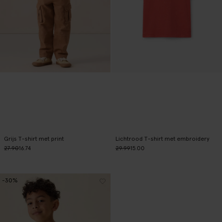
Grijs T-shirt met print
Lichtrood T-shirt met embroidery
27.90
16.74
29.99
15.00
-30%