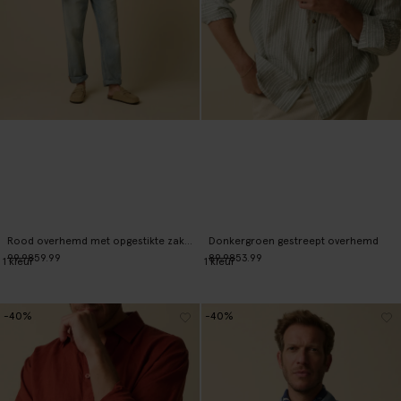
Rood overhemd met opgestikte zakken
Donkergroen gestreept overhemd
99.98
59.99
89.98
53.99
1
kleur
1
kleur
-40%
-40%