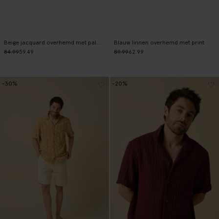
Beige jacquard overhemd met palm print
Blauw linnen overhemd met print
84.99
59.49
89.99
62.99
-30%
-20%