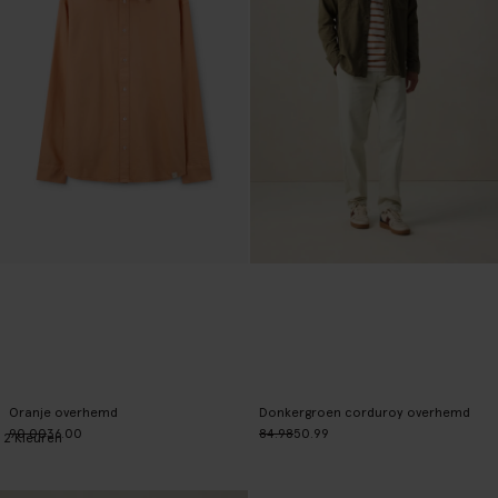
Oranje overhemd
Donkergroen corduroy overhemd
90.00
36.00
84.98
50.99
2
Kleuren