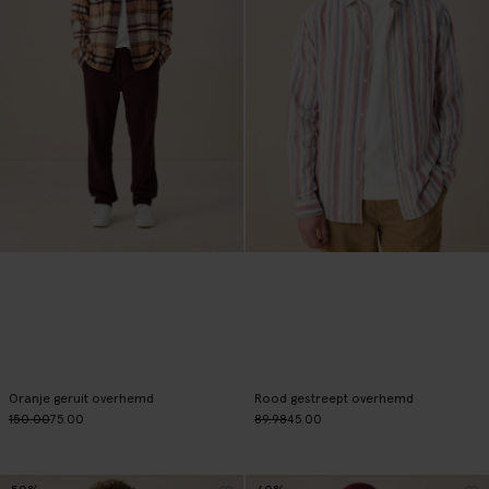
Oranje geruit overhemd
Rood gestreept overhemd
150.00
75.00
89.98
45.00