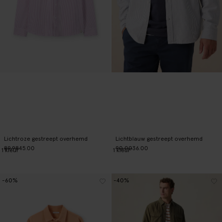
Lichtroze gestreept overhemd
Lichtblauw gestreept overhemd
89.98
45.00
90.00
36.00
1
kleur
1
kleur
-60%
-40%