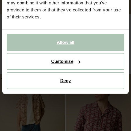
may combine it with other information that you’ve
provided to them or that they’ve collected from your use
of their services.
Allow all
Lichtroze overhemd
Geel gestreept overhemd
84.98
42.50
90.00
36.00
1
kleur
Customize
-30%
-30%
Deny