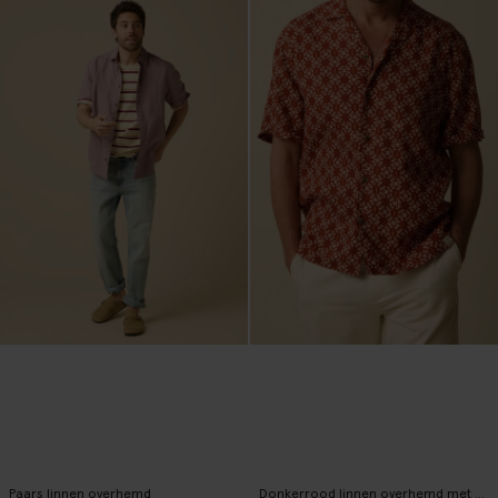
Paars linnen overhemd
Donkerrood linnen overhemd met print