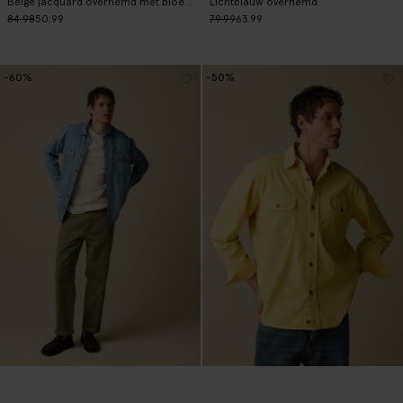
Beige jacquard overhemd met bloemen
Lichtblauw overhemd
84.98
50.99
79.99
63.99
-60%
-50%