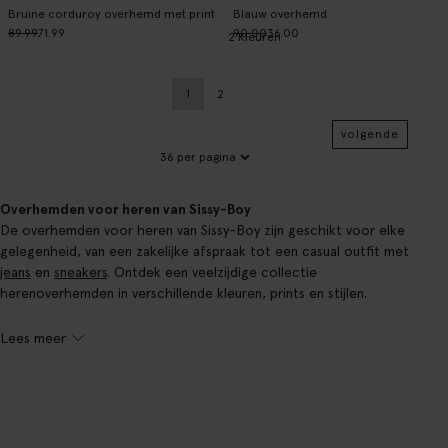
Bruine corduroy overhemd met print
Blauw overhemd
89.99
71.99
90.00
36.00
2
Kleuren
1
2
Huidige pagina
Vorige
volgende
Overhemden voor heren van Sissy-Boy
De overhemden voor heren van Sissy-Boy zijn geschikt voor elke
gelegenheid, van een zakelijke afspraak tot een casual outfit met
jeans
en
sneakers
. Ontdek een veelzijdige collectie
herenoverhemden in verschillende kleuren, prints en stijlen.
Lees meer