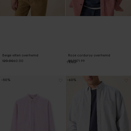
Beige vilten overhemd
Roze corduroy overhemd
120.00
60.00
89.99
71.99
1
kleur
-50%
-60%