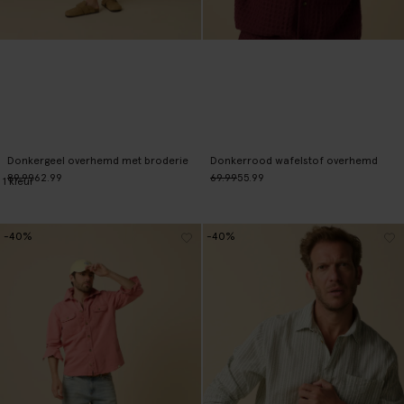
Donkergeel overhemd met broderie
Donkerrood wafelstof overhemd
89.99
62.99
69.99
55.99
1
kleur
-40%
-40%