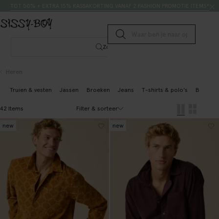
Doorgaan naar artikel
Zoeken
TOT 50% + EXTRA 15% KASSAKORTING VANAF 2 FASHION PROMOTIE ITEMS*
Submit search
Zoeken
Heren
Truien & vesten
Jassen
Broeken
Jeans
T-shirts & polo's
Blazers 
Filter & sorteer
42 Items
new
new