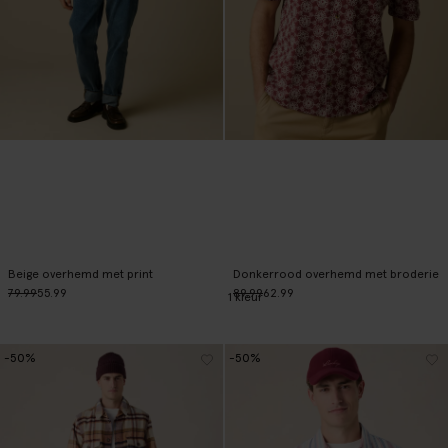
Beige overhemd met print
Donkerrood overhemd met broderie
79.99
55.99
89.99
62.99
1
kleur
-50%
-50%