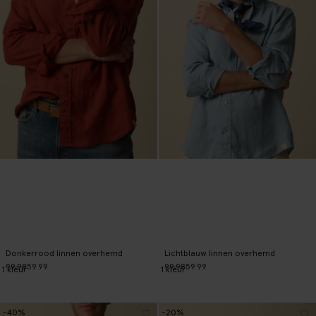
Donkerrood linnen overhemd
Lichtblauw linnen overhemd
99.98
59.99
99.98
59.99
1
kleur
1
kleur
-40%
-20%