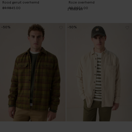
Rood geruit overhemd
Roze overhemd
89.98
45.00
90.00
36.00
2
Kleuren
-50%
-50%