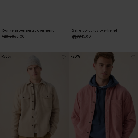
Donkergroen geruit overhemd
Beige corduroy overhemd
120.00
60.00
89.98
45.00
1
kleur
-50%
-20%