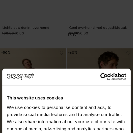
Lichtblauw denim overhemd
Geel overhemd met opgestikte zakken
100.00
40.00
99.98
50.00
1
kleur
-50%
-60%
This website uses cookies
We use cookies to personalise content and ads, to
provide social media features and to analyse our traffic.
We also share information about your use of our site with
our social media, advertising and analytics partners who