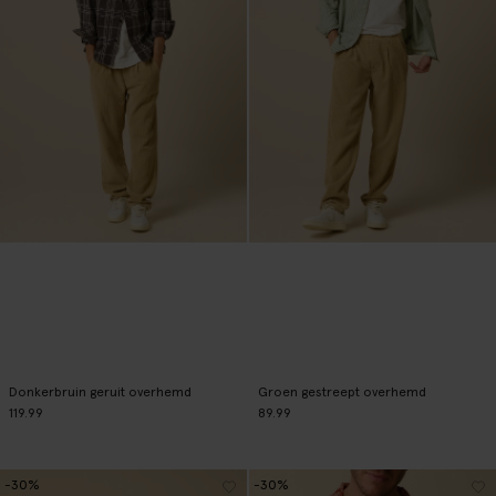
Donkerbruin geruit overhemd
Groen gestreept overhemd
119.99
89.99
-30%
-30%