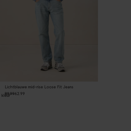
Lichtblauwe mid-rise Loose Fit Jeans
89.99
62.99
1
kleur