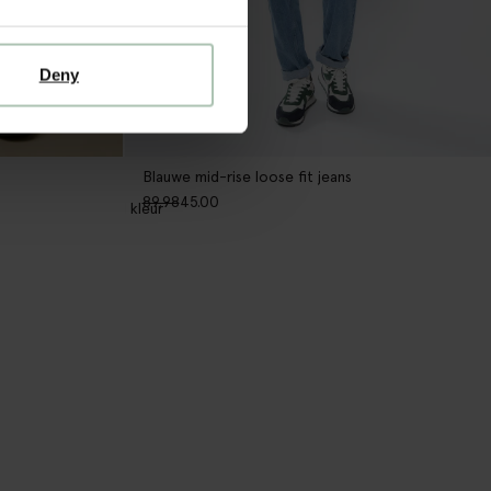
Deny
Blauwe mid-rise loose fit jeans
89.98
45.00
1
kleur