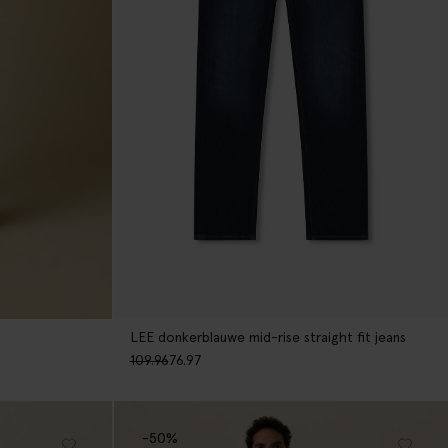
LEE donkerblauwe mid-rise straight fit jeans
109.96
76.97
-50%