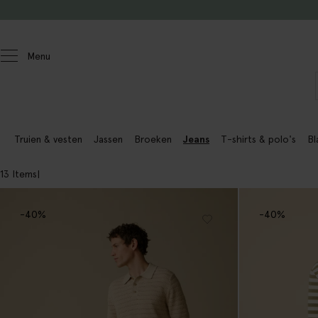
Doorgaan naar artikel
Menu
Heren
Truien & vesten
Jassen
Broeken
Jeans
T-shirts & polo's
Bl
13 Items
-40%
-40%