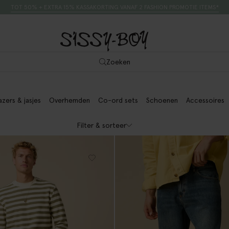
TOT 50% + EXTRA 15% KASSAKORTING VANAF 2 FASHION PROMOTIE ITEMS*
Zoeken
azers & jasjes
Overhemden
Co-ord sets
Schoenen
Accessoires
Filter & sorteer