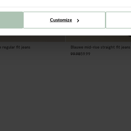
Customize
 regular fit jeans
Blauwe mid-rise straight fit jeans
99.98
59.99