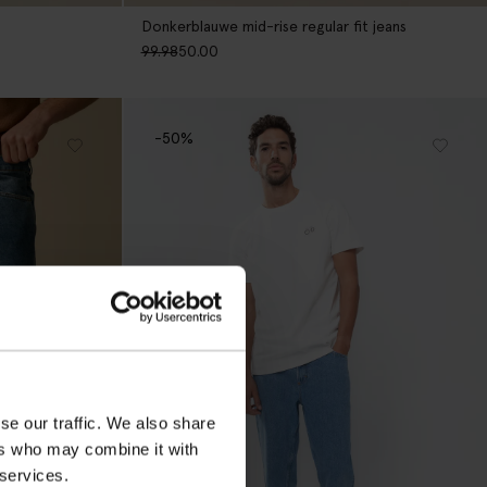
Donkerblauwe mid-rise regular fit jeans
99.98
50.00
-50%
se our traffic. We also share
ers who may combine it with
 services.