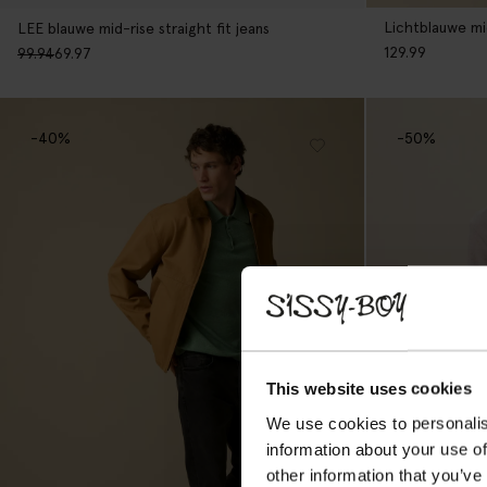
Lichtblauwe mid
LEE blauwe mid-rise straight fit jeans
129.99
99.94
69.97
-40%
-50%
This website uses cookies
We use cookies to personalis
information about your use of
other information that you’ve