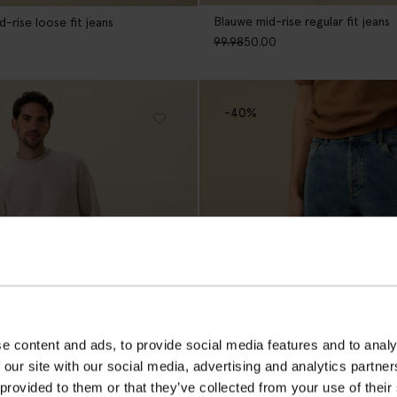
Blauwe mid-rise regular fit jeans
-rise loose fit jeans
99.98
50.00
-40%
e content and ads, to provide social media features and to analy
 our site with our social media, advertising and analytics partn
 provided to them or that they’ve collected from your use of their