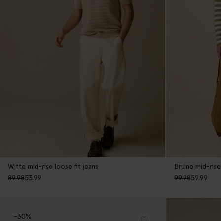
Witte mid-rise loose fit jeans
Bruine mid-rise
89.98
53.99
99.98
59.99
-30%