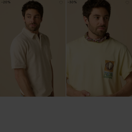
-20%
-30%