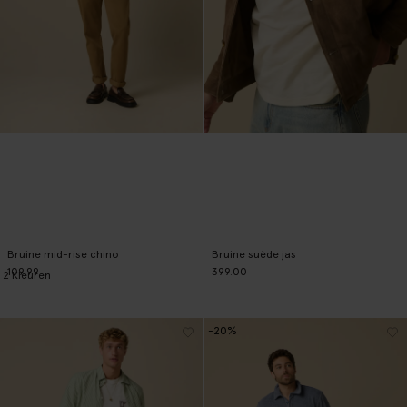
Bruine mid-rise chino
Bruine suède jas
109.99
399.00
2
Kleuren
-20%