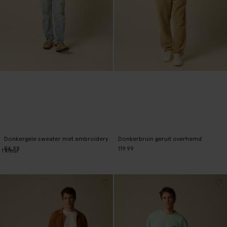
Donkergele sweater met embroidery
Donkerbruin geruit overhemd
84.99
119.99
1
kleur