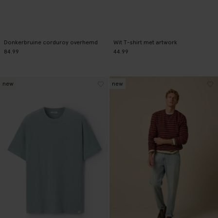
Donkerbruine corduroy overhemd
Wit T-shirt met artwork
84.99
44.99
new
new