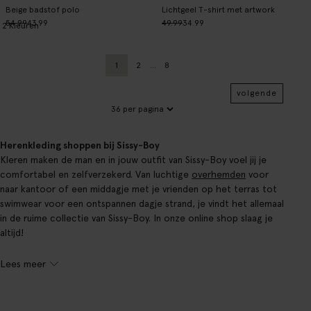
Beige badstof polo
Lichtgeel T-shirt met artwork
54.99
43.99
49.99
34.99
2
Kleuren
1
2
...
8
Huidige pagina
Vorige
Pagina
volgende
Herenkleding shoppen bij Sissy-Boy
Kleren maken de man en in jouw outfit van Sissy-Boy voel jij je
comfortabel en zelfverzekerd. Van luchtige
overhemden
voor
naar kantoor of een middagje met je vrienden op het terras tot
swimwear voor een ontspannen dagje strand, je vindt het allemaal
in de ruime collectie van Sissy-Boy. In onze online shop slaag je
altijd!
Lees meer