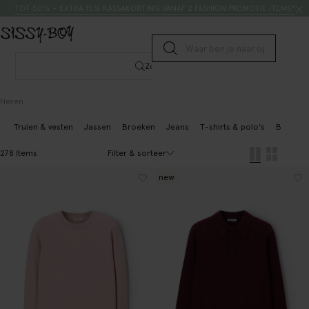
Doorgaan naar artikel
Zoeken
TOT 50% + EXTRA 15% KASSAKORTING VANAF 2 FASHION PROMOTIE ITEMS*
Submit search
Zoeken
Heren
Truien & vesten
Jassen
Broeken
Jeans
T-shirts & polo's
Blazers 
Filter & sorteer
278 Items
new