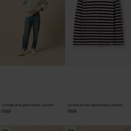
Lichtgroene gestreepte sweater
Donkerbruine gestreepte sweater
79.99
79.99
1
kleur
1
kleur
new
new