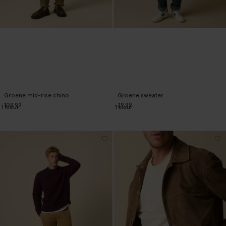
Groene mid-rise chino
Groene sweater
109.99
79.99
1
kleur
1
kleur