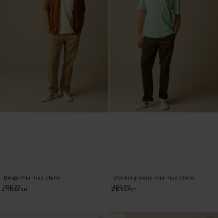
Beige mid-rise chino
Donkergroene mid-rise chino
109.99
109.99
2
Kleuren
2
Kleuren