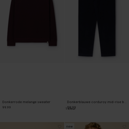
Donkerrode melange sweater
Donkerblauwe corduroy mid-rise broek
99.99
119.99
1
kleur
new