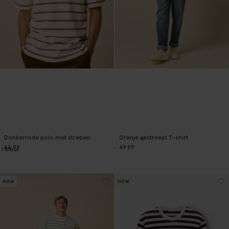
Donkerrode polo met strepen
Oranje gestreept T-shirt
64.99
49.99
1
kleur
new
new