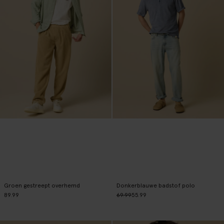
Groen gestreept overhemd
Donkerblauwe badstof polo
89.99
69.99
55.99