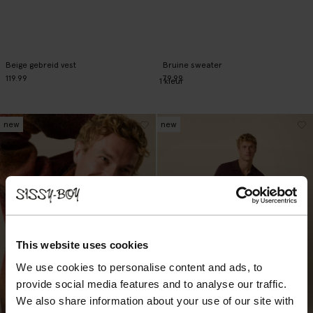
Beige gebreid vest
Bruine sweater
119.99
79.99
1
kleur
new
new
This website uses cookies
We use cookies to personalise content and ads, to
provide social media features and to analyse our traffic.
We also share information about your use of our site with