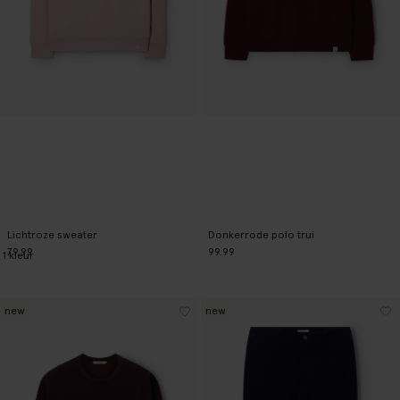
Lichtroze sweater
Donkerrode polo trui
79.99
99.99
1
kleur
new
new