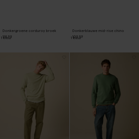
Donkergroene corduroy broek
Donkerblauwe mid-rise chino
119.99
109.99
1
kleur
1
kleur