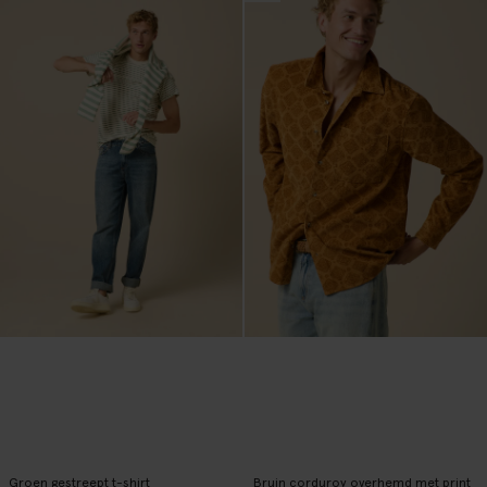
Groen gestreept t-shirt
Bruin corduroy overhemd met print