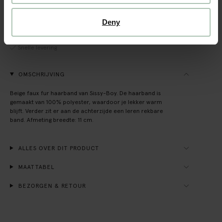
Gratis verzending naar winkel
Deny
Achteraf betalen
Snelle levering
OMSCHRIJVING
Beige faux fur haarband van Sissy-Boy. De haarband is
gemaakt van 100% polyester, waardoor je lekker warm
blijft. Verder zit er aan de achterzijde een leren rekbare
band. Afmeting breedte: 11 cm.
ALLES OVER DIT PRODUCT
MAATTABEL
BEZORGEN & RETOUR