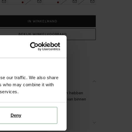
IN WINKELMAND
BEKIJK WINKELVOORRAAD
tis verzending naar winkel
teraf betalen
lle levering
se our traffic. We also share
SCHRIJVING
ers who may combine it with
 services.
 fur wanten van Sissy-Boy. De wanten hebben
eren onderkant en houden je handen van binnen
 Materiaal: 100% polyester
Deny
ES OVER DIT PRODUCT