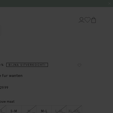
0%
BIJNA UITVERKOCHT!
e fur wanten
29.99
jouw maat
-S
S-M
M
M-L
L-XL
XL-XXL