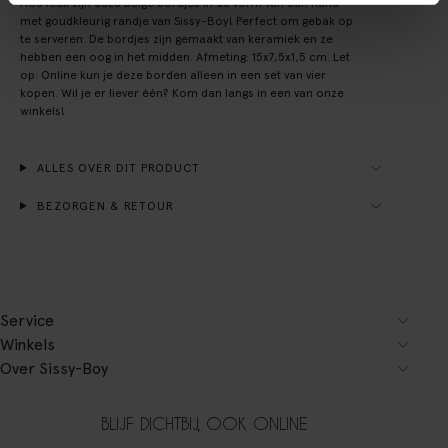
Hoe leuk zijn deze beige bordjes in de vorm van een hand
met goudkleurig randje van Sissy-Boy! Perfect om gebak op
te serveren. De bordjes zijn gemaakt van keramiek en ze
hebben een oog in het midden. Afmeting: 15x7,5x1,5 cm. Let
op: Online kun je deze borden alleen in een set van vier
kopen. Wil je er liever één? Kom dan langs in een van onze
winkels!
ALLES OVER DIT PRODUCT
BEZORGEN & RETOUR
Service
Winkels
Over Sissy-Boy
BLIJF DICHTBIJ, OOK ONLINE