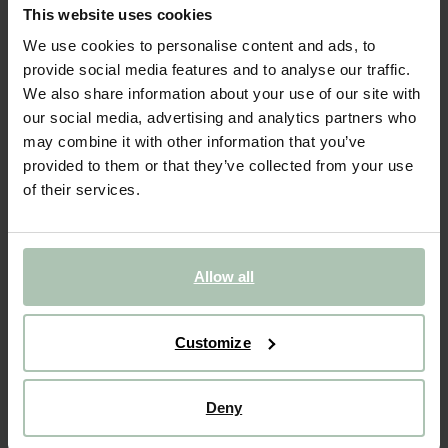
Beige gebaksbordjes hand
This website uses cookies
We use cookies to personalise content and ads, to
39.96
/ 4 st.
provide social media features and to analyse our traffic.
We also share information about your use of our site with
Gekozen maat: Onesize
our social media, advertising and analytics partners who
Binnen 30 minuten via e-mail
may combine it with other information that you’ve
provided to them or that they’ve collected from your use
IN WINKELMAND
of their services.
BEKIJK WINKELVOORRAAD
Gratis verzending naar winkel
Allow all
Achteraf betalen
Snelle levering
Customize
(1)
REVIEWS
Deny
OMSCHRIJVING