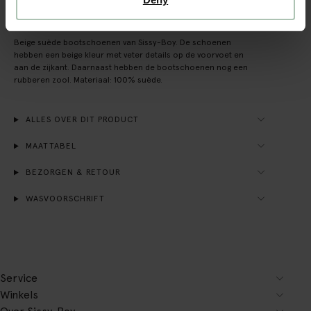
OMSCHRIJVING
Beige suède bootschoenen van Sissy-Boy. De schoenen
hebben een beige kleur met veter details op de voorvoet en
aan de zijkant. Daarnaast hebben de bootschoenen nog een
rubberen zool. Materiaal: 100% suède.
ALLES OVER DIT PRODUCT
MAATTABEL
BEZORGEN & RETOUR
WASVOORSCHRIFT
Service
Winkels