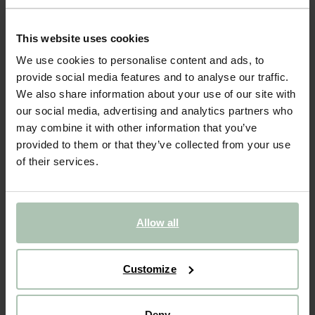
Beige suède bootschoenen
139.99
This website uses cookies
We use cookies to personalise content and ads, to
Kies jouw maat
provide social media features and to analyse our traffic.
We also share information about your use of our site with
40
41
42
43
44
45
our social media, advertising and analytics partners who
may combine it with other information that you’ve
46
provided to them or that they’ve collected from your use
of their services.
IN WINKELMAND
BEKIJK WINKELVOORRAAD
Allow all
Gratis verzending naar winkel
Customize
Achteraf betalen
Snelle levering
Deny