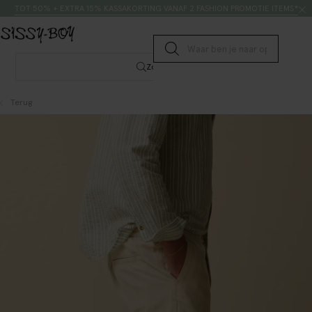
Doorgaan naar artikel
Zoeken
TOT 50% + EXTRA 15% KASSAKORTING VANAF 2 FASHION PROMOTIE ITEMS*
Submit search
Zoeken
Terug