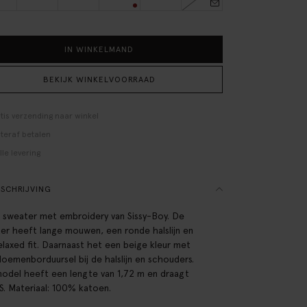
IN WINKELMAND
BEKIJK WINKELVOORRAAD
tis verzending naar winkel
teraf betalen
lle levering
SCHRIJVING
 sweater met embroidery van Sissy-Boy. De
er heeft lange mouwen, een ronde halslijn en
elaxed fit. Daarnaast het een beige kleur met
loemenborduursel bij de halslijn en schouders.
odel heeft een lengte van 1,72 m en draagt
S. Materiaal: 100% katoen.