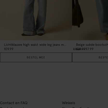
Lichtblauwe high waist wide leg jeans met omgeslagen pijpen
Beige suède bootsc
1
kleur
109.99
139.99
97.99
BESTEL MEE
BESTE
Contact en FAQ
Winkels