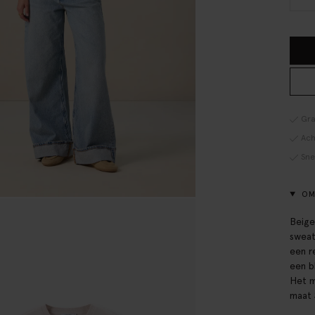
Gra
Ach
Sne
OM
Beige
sweat
een r
een b
Het m
maat 