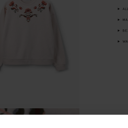
ALL
MA
BE
WA