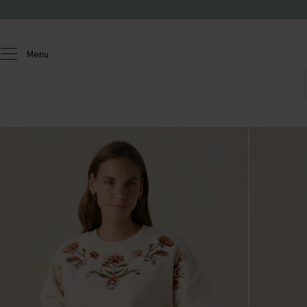
Doorgaan naar artikel
Menu
Dames
Truien & vesten
Sweaters