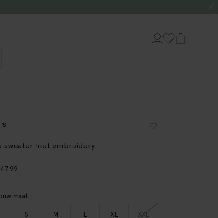
0%
e sweater met embroidery
0
47.99
jouw maat
S
S
M
L
XL
XXL