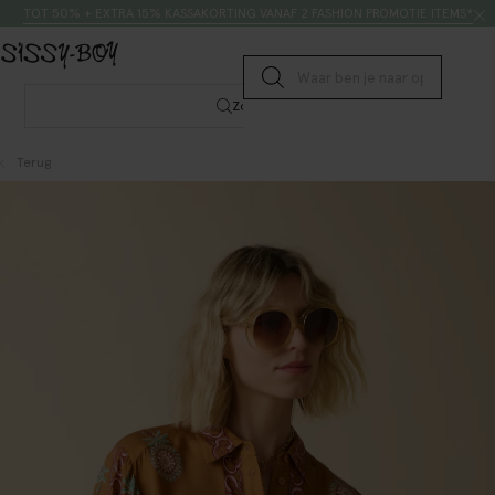
Doorgaan naar artikel
Zoeken
TOT 50% + EXTRA 15% KASSAKORTING VANAF 2 FASHION PROMOTIE ITEMS*
Submit search
Zoeken
Terug