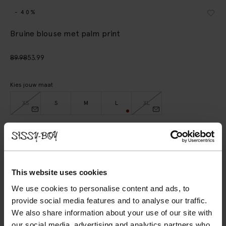
- 40%
Bruine blouse met palm print
89.98
53.99
Kies jouw maat
XS
S
M
L
XL
IN WINKELMAND
BEKIJK WINKELVOORRAAD
This website uses cookies
We use cookies to personalise content and ads, to
Gratis verzending naar winkel
provide social media features and to analyse our traffic.
Achteraf betalen
We also share information about your use of our site with
Snelle levering
our social media, advertising and analytics partners who