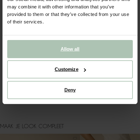
may combine it with other information that you’ve
OMSCHRIJVING
provided to them or that they’ve collected from your use
of their services.
Bruine blouse met palm print van Sissy-Boy. De blouse heeft
lange mouwen, een kraag, een knoopsluiting en splitten aan
de zijkant en een relaxed fit. Verder heeft de blouse een
bruine basiskleur met een palmbomen print en multicolour
details. Materiaal: 100% viscose.
Allow all
ALLES OVER DIT PRODUCT
Customize
MAATTABEL
BEZORGEN & RETOUR
Deny
WASVOORSCHRIFT
MAAK JE LOOK COMPLEET