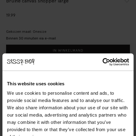
Bruine canvas shopper large
19.99
Gekozen maat: Onesize
Binnen 30 minuten via e-mail
IN WINKELMAND
BEKIJK WINKELVOORRAAD
Gratis verzending naar winkel
This website uses cookies
Achteraf betalen
We use cookies to personalise content and ads, to
Snelle levering
provide social media features and to analyse our traffic.
We also share information about your use of our site with
(1)
REVIEWS
our social media, advertising and analytics partners who
may combine it with other information that you’ve
OMSCHRIJVING
provided to them or that they’ve collected from your use