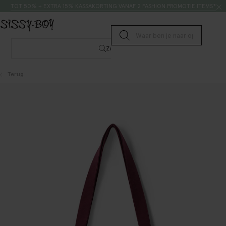
Doorgaan naar artikel
Zoeken
TOT 50% + EXTRA 15% KASSAKORTING VANAF 2 FASHION PROMOTIE ITEMS*
Submit search
Zoeken
Terug