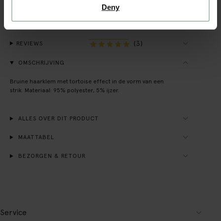
Achteraf betalen
Deny
Snelle levering
(3)
REVIEWS
OMSCHRIJVING
Bruine haarklem met tortoise effect in de vorm van een
strik. Materiaal: 95% polyester, 5% ijzer.
ALLES OVER DIT PRODUCT
MAATTABEL
BEZORGEN & RETOUR
Service