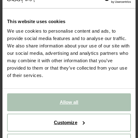
Bruine tortoise haarklem met strik
12.99
This website uses cookies
We use cookies to personalise content and ads, to
Kleuren
provide social media features and to analyse our traffic.
We also share information about your use of our site with
our social media, advertising and analytics partners who
may combine it with other information that you’ve
provided to them or that they’ve collected from your use
of their services.
Gekozen maat: Onesize
Levertijd: 1–2 werkdagen
IN WINKELMAND
Allow all
BEKIJK WINKELVOORRAAD
Customize
Gratis verzending naar winkel