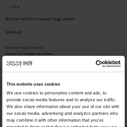
- 70%
Bruine vilten croissant bag charm
11.99
3.60
Gekozen maat: Onesize
Binnen 30 minuten via e-mail
IN WINKELMAND
BEKIJK WINKELVOORRAAD
This website uses cookies
Gratis verzending naar winkel
We use cookies to personalise content and ads, to
provide social media features and to analyse our traffic.
Achteraf betalen
We also share information about your use of our site with
Snelle levering
our social media, advertising and analytics partners who
may combine it with other information that you’ve
OMSCHRIJVING
provided to them or that they’ve collected from your use