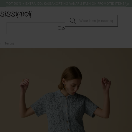
Doorgaan naar artikel
Zoeken
TOT 50% + EXTRA 15% KASSAKORTING VANAF 2 FASHION PROMOTIE ITEMS*
Submit search
Zoeken
Terug