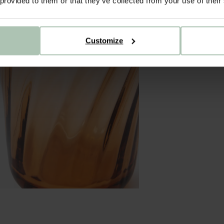
 provided to them or that they’ve collected from your use of their
onze 
ALL
Customize
BE