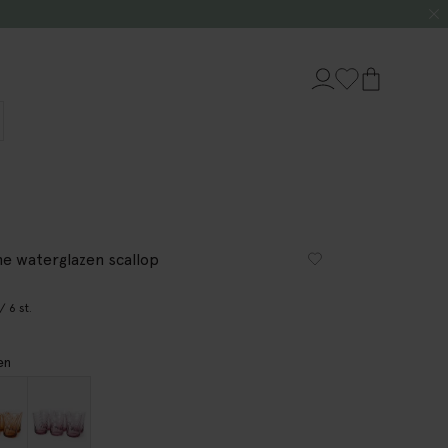
ne waterglazen scallop
/ 6 st.
en