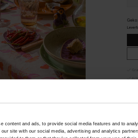
Gekoz
Levert
Gra
Ach
Sne
OM
Deze 
een g
e content and ads, to provide social media features and to analy
onlin
 our site with our social media, advertising and analytics partn
kopen