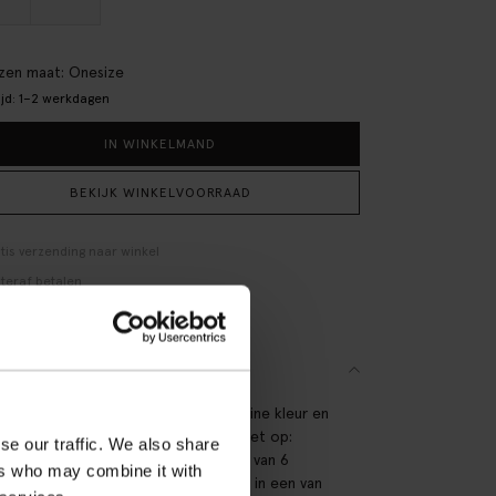
en maat: Onesize
ijd: 1–2 werkdagen
IN WINKELMAND
BEKIJK WINKELVOORRAAD
tis verzending naar winkel
teraf betalen
lle levering
SCHRIJVING
transparante glazen hebben een bruine kleur en
olvende rand. Afmeting: 10x7,5 cm. Let op:
se our traffic. We also share
e kun je deze glazen alleen in een set van 6
ers who may combine it with
. Wil je er liever één? Kom dan langs in een van