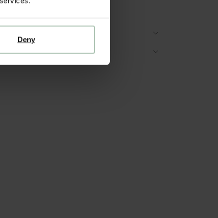
 services.
winkels!
ES OVER DIT PRODUCT
Deny
ZORGEN & RETOUR