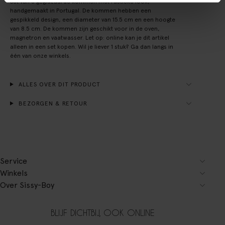
Set van 6 geglazuurde kommen met rustieke look,
handgemaakt in Portugal. De kommen hebben een
gespikkeld design, een diameter van 15.5 cm en een hoogte
van 8.5 cm. De kommen zijn geschikt voor in de oven,
magnetron en vaatwasser. Let op: online kan je dit artikel
alleen in een set kopen. Wil je liever 1 stuk? Ga dan langs in
één van onze winkels.
ALLES OVER DIT PRODUCT
BEZORGEN & RETOUR
Service
Winkels
Over Sissy-Boy
BLIJF DICHTBIJ, OOK ONLINE