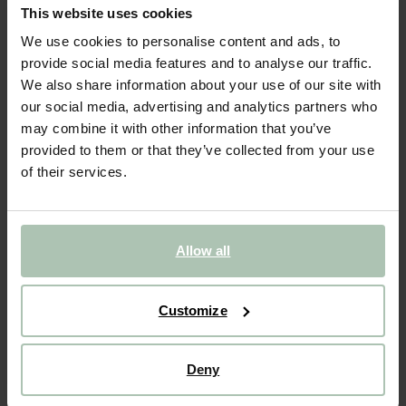
Diepe kom grey glaze
This website uses cookies
We use cookies to personalise content and ads, to
71.94
/ 6 st.
provide social media features and to analyse our traffic.
We also share information about your use of our site with
Gekozen maat: Onesize
our social media, advertising and analytics partners who
Levertijd: 1–2 werkdagen
may combine it with other information that you’ve
provided to them or that they’ve collected from your use
IN WINKELMAND
of their services.
BEKIJK WINKELVOORRAAD
Gratis verzending naar winkel
Allow all
Achteraf betalen
Snelle levering
Customize
(3)
REVIEWS
Deny
OMSCHRIJVING