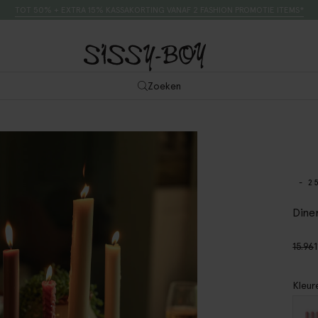
TOT 50% + EXTRA 15% KASSAKORTING VANAF 2 FASHION PROMOTIE ITEMS*
Zoeken
- 2
Dine
15.96
1
Kleur