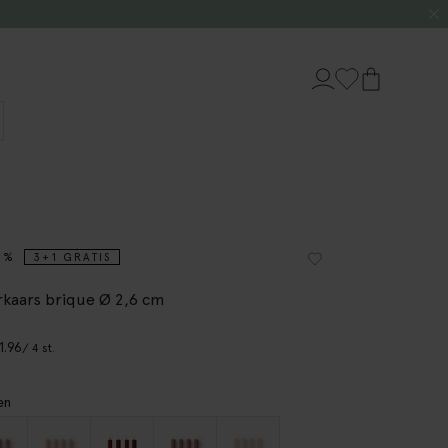
5%
3+1 GRATIS
rkaars brique Ø 2,6 cm
1.96
/ 4 st.
en