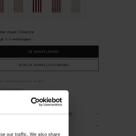
+12
en maat: Onesize
ijd: 2–3 werkdagen
IN WINKELMAND
BEKIJK WINKELVOORRAAD
tis verzending naar winkel
teraf betalen
lle levering
(65)
VIEWS
SCHRIJVING
se our traffic. We also share