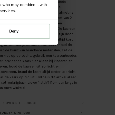
an 4 dinerkaarsen voorzien van een goede
ers who may combine it with
echtheid, wat zorgt voor een rustieke
 services.
raling. De rechte kaarsen hebben een afmeting
,6x30 cm met een versmalde onderkant van 2
eed. Voor deze kaarsen heb je dus een
laar nodig van minimaal 2 cm breed. De kaarsen
Deny
n een brandduur van ca 18 uur en ze zijn door
or gekleurd. Let op: knip het lontje altijd kort
g af voordat je de kaars aansteekt, houd de
 uit de buurt van brandbare materialen, zet de
en niet op de tocht, gebruik een kaarsenhouder,
een brandende kaars niet alleen bij kinderen en
ieren, houd de kaarsen uit zonlicht en
ebronnen, brand de kaars altijd onder toezicht
as de kaars op tijd uit. Online is dit artikel alleen
n set verkrijgbaar. Liever 1 stuk? Kom dan langs in
an onze winkels!
ES OVER DIT PRODUCT
ZORGEN & RETOUR