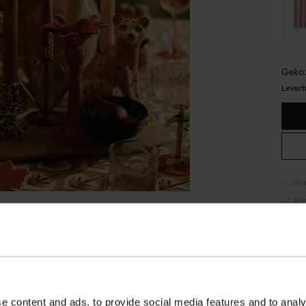
Gekoz
Levert
Gra
Ach
Sne
RE
OM
e content and ads, to provide social media features and to analy