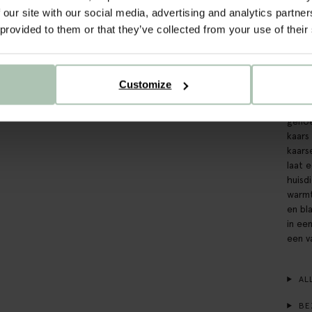
Set v
 our site with our social media, advertising and analytics partn
kleur
 provided to them or that they’ve collected from your use of their
uitst
van 2
cm br
kande
Customize
hebbe
en do
genoe
kaars
kaars
laat 
huisd
warmt
en bla
in ee
een v
ALL
BE