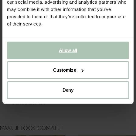
our social media, advertising and analytics partners who
may combine it with other information that you’ve
OMSCHRIJVING
provided to them or that they’ve collected from your use
of their services.
Donkerblauw geruit overhemd van Sissy-Boy. Het overhemd
heeft lange mouwen, een knoopsluiting, een kraag, één
borstzak en een relaxed fit met verlaagde schoudernaden.
Daarnaast heeft het een all-over ruitjes patroon met een
bruine corduroy stofkwaliteit kraag. Materiaal: 100%
Allow all
katoen.
ALLES OVER DIT PRODUCT
Customize
MAATTABEL
Deny
BEZORGEN & RETOUR
WASVOORSCHRIFT
MAAK JE LOOK COMPLEET