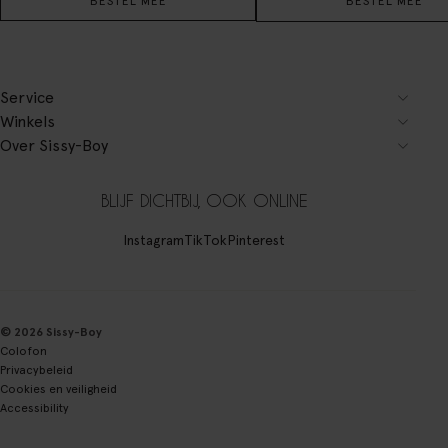
BESTEL MEE
BESTEL MEE
Service
Winkels
Over Sissy-Boy
BLIJF DICHTBIJ, OOK ONLINE
Instagram
TikTok
Pinterest
© 2026 Sissy-Boy
Colofon
Privacybeleid
Cookies en veiligheid
Accessibility