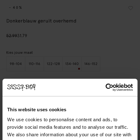
- 40%
Donkerblauw geruit overhemd
52.99
31.79
Kies jouw maat
98-104
110-116
122-128
134-140
146-152
IN WINKELMAND
BEKIJK WINKELVOORRAAD
This website uses cookies
Gratis verzending naar winkel
We use cookies to personalise content and ads, to
provide social media features and to analyse our traffic.
Achteraf betalen
We also share information about your use of our site with
Snelle levering