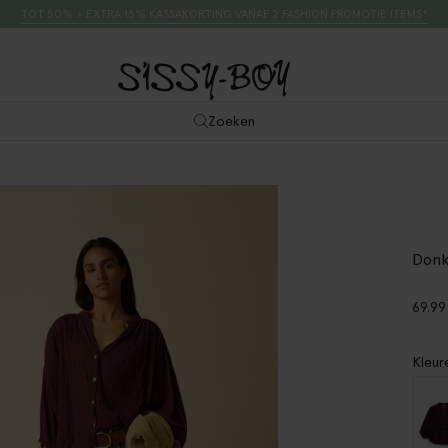
TOT 50% + EXTRA 15% KASSAKORTING VANAF 2 FASHION PROMOTIE ITEMS*
Zoeken
Donk
69.99
Kleur