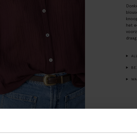
Donke
blous
knoop
het e
voorz
draag
ALL
BE
WA