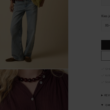
Kies 
XS
Gra
Ach
Sne
RE
OM