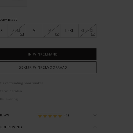
jouw maat
-S
S-M
M
M-L
L-XL
XL-XXL
IN WINKELMAND
BEKIJK WINKELVOORRAAD
tis verzending naar winkel
teraf betalen
lle levering
(1)
VIEWS
SCHRIJVING