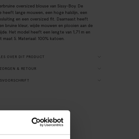
rbruine oversized blouse van Sissy-Boy. De
e heeft lange mouwen, een hoge halslijn, een
sluiting en een oversized fit. Daarnaast heeft
en bruine kleur, wijde mouwen en plooien aan de
ijde. Het model heeft een lengte van 1,71 m en
t maat S. Materiaal: 100% katoen.
ES OVER DIT PRODUCT
ZORGEN & RETOUR
SVOORSCHRIFT