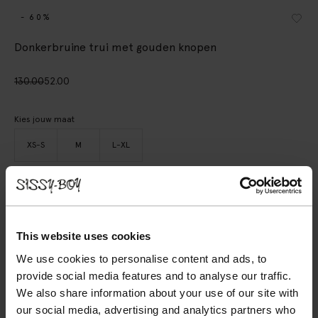
- 60%
Donkerbruine trui met gouden knopen
130.00
52.00
Kies jouw maat
XS-S
M
L-XL
IN WINKELMAND
BEKIJK WINKELVOORRAAD
This website uses cookies
We use cookies to personalise content and ads, to
Gratis verzending naar winkel
provide social media features and to analyse our traffic.
Achteraf betalen
We also share information about your use of our site with
our social media, advertising and analytics partners who
Snelle levering