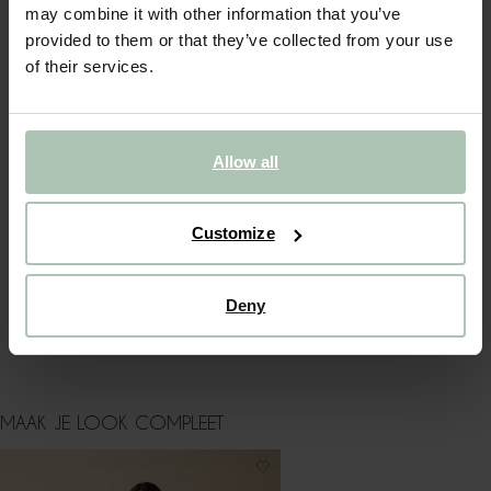
may combine it with other information that you’ve
provided to them or that they’ve collected from your use
OMSCHRIJVING
of their services.
Bruine trui met gouden knopen van Sissy-Boy. De trui heeft
lange mouwen, een ronde hals en chique gouden knopen
op de schouders. Het model heeft een lengte van 1,71 m en
draagt maat S. Materiaal: 80% wol, 20% polyamide.
Allow all
ALLES OVER DIT PRODUCT
Customize
MAATTABEL
BEZORGEN & RETOUR
Deny
WASVOORSCHRIFT
MAAK JE LOOK COMPLEET