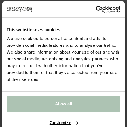
- 60%
Donkergroene mid-rise chino broek
This website uses cookies
100.00
40.00
We use cookies to personalise content and ads, to
provide social media features and to analyse our traffic.
Kies jouw maat
We also share information about your use of our site with
29
30
31
32
33
34
our social media, advertising and analytics partners who
may combine it with other information that you’ve
36
provided to them or that they’ve collected from your use
of their services.
IN WINKELMAND
Allow all
BEKIJK WINKELVOORRAAD
Gratis verzending naar winkel
Customize