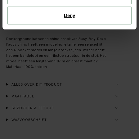
Achteraf betalen
Snelle levering
Deny
OMSCHRIJVING
Donkergroene katoenen chino broek van Sissy-Boy. Deze
Paddy chino heeft een middelhoge taille, een relaxed fit,
een 4-pocket model en lange broekspijpen. Verder heeft
het een bandplooi en een ribstop structuur in de stof. Het
model heeft een lengte van 1,87 m en draagt maat 32.
Materiaal: 100% katoen.
ALLES OVER DIT PRODUCT
MAATTABEL
BEZORGEN & RETOUR
WASVOORSCHRIFT