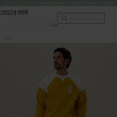
Doorgaan naar artikel
Zoeken
TOT 50% + EXTRA 15% KASSAKORTING VANAF 2 FASHION PROMOTIE ITEMS*
Submit search
Zoeken
Terug