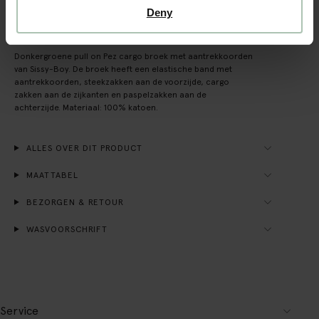
Deny
OMSCHRIJVING
Donkergroene pull on Pez cargo broek met aantrekkoorden
van Sissy-Boy. De broek heeft een elastische band met
aantrekkoorden, steekzakken aan de voorzijde, cargo
zakken aan de zijkanten en paspelzakken aan de
achterzijde. Materiaal: 100% katoen.
ALLES OVER DIT PRODUCT
MAATTABEL
BEZORGEN & RETOUR
WASVOORSCHRIFT
Service