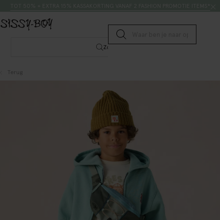
Doorgaan naar artikel
Zoeken
TOT 50% + EXTRA 15% KASSAKORTING VANAF 2 FASHION PROMOTIE ITEMS*
Submit search
Zoeken
Terug