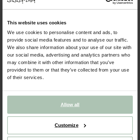
- 40%
Donkergroene pull on cargo broek
This website uses cookies
We use cookies to personalise content and ads, to
54.99
32.99
provide social media features and to analyse our traffic.
We also share information about your use of our site with
Kies jouw maat
our social media, advertising and analytics partners who
may combine it with other information that you’ve
98-104
110-116
122-128
134-140
146-152
provided to them or that they’ve collected from your use
of their services.
IN WINKELMAND
BEKIJK WINKELVOORRAAD
Allow all
Gratis verzending naar winkel
Customize
Achteraf betalen
Snelle levering