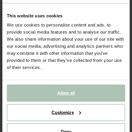
NEW
This website uses cookies
Donkerrood jack met opgestikte zakken
We use cookies to personalise content and ads, to
provide social media features and to analyse our traffic.
69.99
We also share information about your use of our site with
our social media, advertising and analytics partners who
Kies jouw maat
may combine it with other information that you’ve
provided to them or that they’ve collected from your use
98-104
110-116
122-128
134-140
146-152
of their services.
IN WINKELMAND
Allow all
BEKIJK WINKELVOORRAAD
Gratis verzending naar winkel
Customize
Achteraf betalen
Snelle levering
Deny