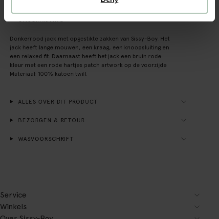
OMSCHRIJVING
Donkerrood jack met opgestikte zakken van Sissy-Boy. Het
jack heeft lange mouwen, een kraag, een knoopsluiting en
een relaxed fit. Daarnaast heeft het jack een bruin rode
kleur met een rode hartjes patch artwork op de voorzijde.
Materiaal: 100% katoen twill.
ALLES OVER DIT PRODUCT
BEZORGEN & RETOUR
WASVOORSCHRIFT
Service
Winkels
Over Sissy-Boy