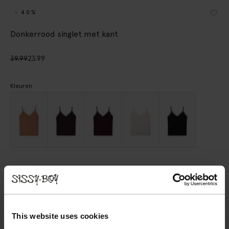
- 40%
Donkerrood singlet met kant
39.99
23.99
Kleuren
Kies jouw maat
XS
S
M
L
XL
XXL
This website uses cookies
IN WINKELMAND