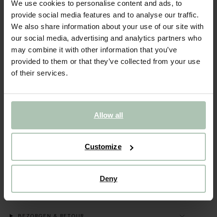
We use cookies to personalise content and ads, to
provide social media features and to analyse our traffic.
BEKIJK WINKELVOORRAAD
We also share information about your use of our site with
our social media, advertising and analytics partners who
Gratis verzending naar winkel
may combine it with other information that you’ve
Achteraf betalen
provided to them or that they’ve collected from your use
of their services.
Snelle levering
OMSCHRIJVING
Allow all
Donkerrood singlet met kant van Sissy-Boy. Het singlet heeft
spaghettibandjes en een V-hals, afgewerkt met een kanten
rand langs de bovenzijde. Het model heeft een lengte van
1,74 m en draagt maat S. Materiaal: 65% modal, 35%
Customize
polyester.
Deny
ALLES OVER DIT PRODUCT
MAATTABEL
BEZORGEN & RETOUR