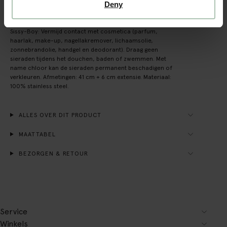
Deny
Gold plated ketting met vissen. De ketting is goud van kleur
en opengewerkt met vissen details. Onderhoud sieraden
Sissy-Boy: Vermijd contact met cosmetica (parfum,
haarlak, make-up, nagellakremover, lichaamsolie,
zonnebrandolie, handgel en deodorant). Draag geen
sieraden tijdens het douchen, baden of zwemmen. Met
name chloor kan de sieraden permanent beschadigen of
verkleuren. Afmetingen: 41 cm + 6 cm extensie. Materiaal:
100% stainless steel.
ALLES OVER DIT PRODUCT
MAATTABEL
BEZORGEN & RETOUR
Service
Winkels