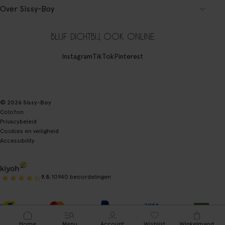
Over Sissy-Boy
BLIJF DICHTBIJ, OOK ONLINE
Instagram
TikTok
Pinterest
© 2026 Sissy-Boy
Colofon
Privacybeleid
Cookies en veiligheid
Accessibility
|
9.5
10940 beoordelingen
Home
Menu
Account
Wishlist
Winkelmand