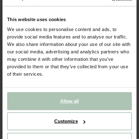
- 40%
This website uses cookies
Gold plated ketting met vissen
We use cookies to personalise content and ads, to
29.99
17.99
provide social media features and to analyse our traffic.
We also share information about your use of our site with
our social media, advertising and analytics partners who
Gekozen maat: Onesize
may combine it with other information that you’ve
Levertijd: 1–2 werkdagen
provided to them or that they’ve collected from your use
IN WINKELMAND
of their services.
BEKIJK WINKELVOORRAAD
Gratis verzending naar winkel
Allow all
Achteraf betalen
Snelle levering
Customize
OMSCHRIJVING