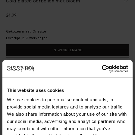
Gold plated oorbellen met bloem
24.99
Gekozen maat: Onesize
Levertijd: 2–3 werkdagen
IN WINKELMAND
BEKIJK WINKELVOORRAAD
Gratis verzending naar winkel
Achteraf betalen
This website uses cookies
Snelle levering
We use cookies to personalise content and ads, to
provide social media features and to analyse our traffic.
OMSCHRIJVING
We also share information about your use of our site with
our social media, advertising and analytics partners who
Gold plated oorbellen met bloem van Sissy-Boy. De
may combine it with other information that you’ve
oorbellen zijn goud van kleur, bloemvormig en zitten als een
knop in je oor. Onderhoud sieraden Sissy-Boy: Vermijd