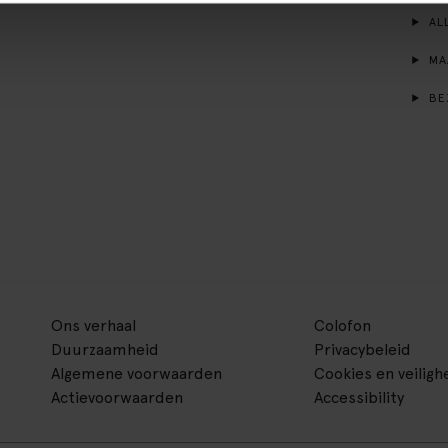
ALL
MA
BE
Ons verhaal
Colofon
Duurzaamheid
Privacybeleid
Algemene voorwaarden
Cookies en veiligh
Actievoorwaarden
Accessibility