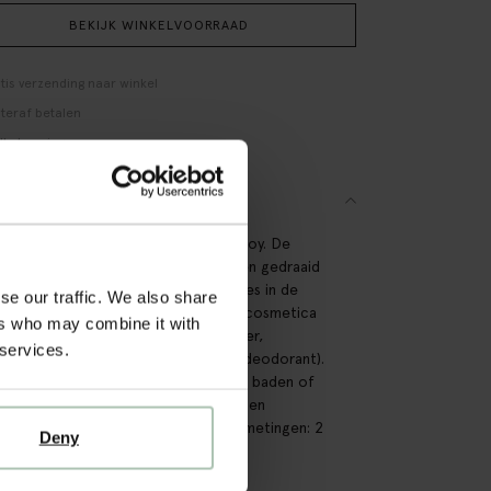
BEKIJK WINKELVOORRAAD
tis verzending naar winkel
teraf betalen
lle levering
SCHRIJVING
plated twisted oorringen van Sissy-Boy. De
ngen hebben een gouden kleur en een gedraaid
t. Daarnaast zijn er gekleurde kraaltjes in de
se our traffic. We also share
llen verwerkt. Vermijd contact met cosmetica
ers who may combine it with
um, haarlak, make-up, nagellakremover,
 services.
amsolie, zonnebrandolie, handgel en deodorant).
 geen sieraden tijdens het douchen, baden of
en. Met name chloor kan de sieraden
nent beschadigen of verkleuren. Afmetingen: 2
Deny
2 cm x 0,5 cm. Materiaal: 100% staal.