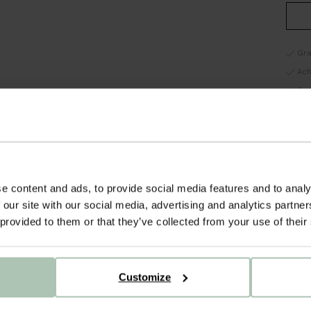
Gra
Ach
Sne
OM
Gold 
oorri
effec
e content and ads, to provide social media features and to analy
oorbe
 our site with our social media, advertising and analytics partn
(parf
 provided to them or that they’ve collected from your use of their
licha
Draag
zwemm
perma
Customize
cm x 