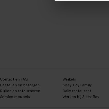
Contact en FAQ
Winkels
Bestellen en bezorgen
Sissy-Boy Family
Ruilen en retourneren
Daily restaurant
Service meubels
Werken bij Sissy-Boy