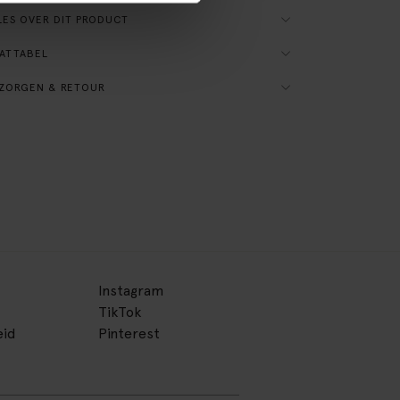
ES OVER DIT PRODUCT
ATTABEL
ZORGEN & RETOUR
Instagram
TikTok
eid
Pinterest