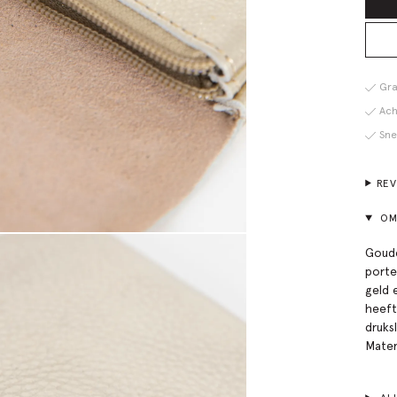
Gra
Ach
Sne
RE
OM
Goude
porte
geld 
heeft
druks
Mater