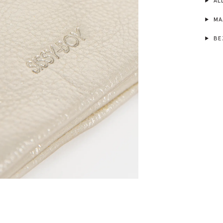
ALL
MA
BE