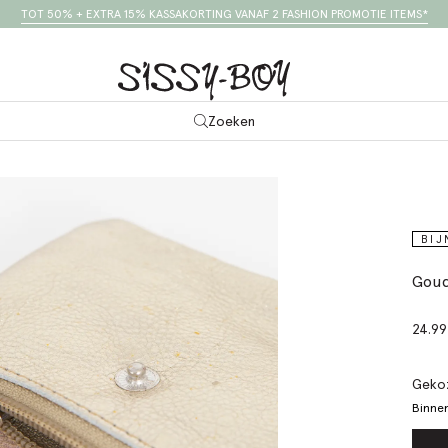
TOT 50% + EXTRA 15% KASSAKORTING VANAF 2 FASHION PROMOTIE ITEMS*
Zoeken
BIJ
Goud
24.99
Gekoz
Binnen