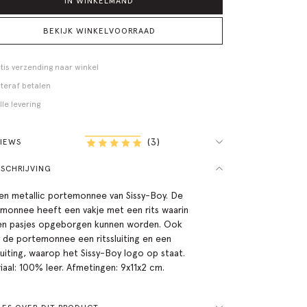
IN WINKELMAND
BEKIJK WINKELVOORRAAD
tis verzending naar winkel
teraf betalen
lle levering
(3)
VIEWS
SCHRIJVING
n metallic portemonnee van Sissy-Boy. De
monnee heeft een vakje met een rits waarin
en pasjes opgeborgen kunnen worden. Ook
 de portemonnee een ritssluiting en een
luiting, waarop het Sissy-Boy logo op staat.
iaal: 100% leer. Afmetingen: 9x11x2 cm.