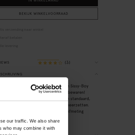
IN WINKELMAND
BEKIJK WINKELVOORRAAD
tis verzending naar winkel
teraf betalen
lle levering
(3)
VIEWS
SCHRIJVING
leurige fotolijst met madeliefjes van Sissy-Boy
uw meest dierbare herinnering in te bewaren!
ubbele fotolijstje is voorzien van een standaard,
oor je het lijstje mooi rechtop kan neerzetten.
iaal: 100% brass. Afmeting: 8x8 cm. Afmeting
nkant: 6,5x6,5 cm.
se our traffic. We also share
ers who may combine it with