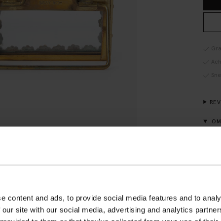
Gra
Ach
Sne
RE
OM
Goudk
om jo
Het d
waard
Mater
binne
e content and ads, to provide social media features and to analy
 our site with our social media, advertising and analytics partn