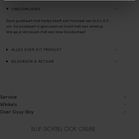
OMSCHRIJVING
Deze postkaart met hartje heeft een formaat van 16,5 x 11,5
cm. De postkaart is gevouwen en komt met een envelop.
Wie ga jij verrassen met een lieve boodschap?
ALLES OVER DIT PRODUCT
BEZORGEN & RETOUR
Service
Winkels
Over Sissy-Boy
BLIJF DICHTBIJ, OOK ONLINE