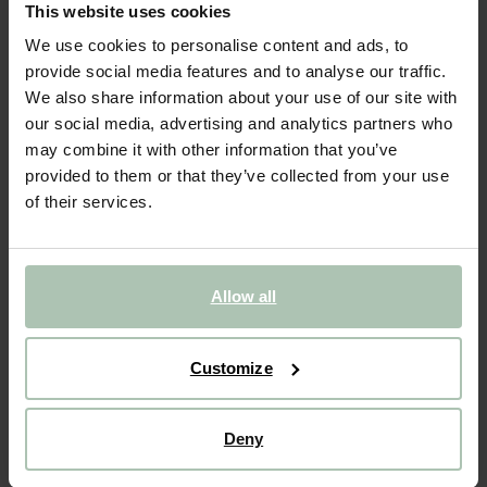
This website uses cookies
BIJNA UITVERKOCHT!
We use cookies to personalise content and ads, to
Goudkleurige Kaart Hart
provide social media features and to analyse our traffic.
We also share information about your use of our site with
our social media, advertising and analytics partners who
3.99
may combine it with other information that you’ve
provided to them or that they’ve collected from your use
Gekozen maat: Onesize
of their services.
Binnen 30 minuten via e-mail
IN WINKELMAND
Allow all
BEKIJK WINKELVOORRAAD
Gratis verzending naar winkel
Customize
Achteraf betalen
Snelle levering
Deny
(1)
REVIEWS