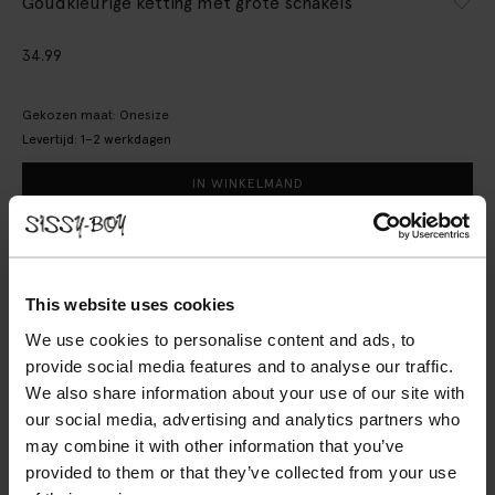
Goudkleurige ketting met grote schakels
34.99
Gekozen maat: Onesize
Levertijd: 1–2 werkdagen
IN WINKELMAND
BEKIJK WINKELVOORRAAD
Gratis verzending naar winkel
This website uses cookies
Achteraf betalen
We use cookies to personalise content and ads, to
Snelle levering
provide social media features and to analyse our traffic.
We also share information about your use of our site with
(2)
REVIEWS
our social media, advertising and analytics partners who
may combine it with other information that you’ve
OMSCHRIJVING
provided to them or that they’ve collected from your use