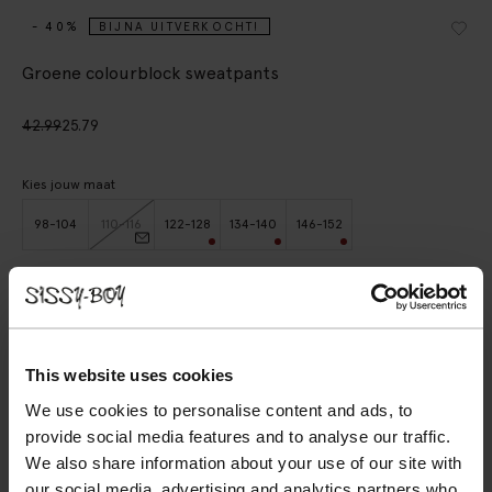
- 40%
BIJNA UITVERKOCHT!
Groene colourblock sweatpants
42.99
25.79
Kies jouw maat
98-104
110-116
122-128
134-140
146-152
IN WINKELMAND
BEKIJK WINKELVOORRAAD
This website uses cookies
We use cookies to personalise content and ads, to
Gratis verzending naar winkel
provide social media features and to analyse our traffic.
Achteraf betalen
We also share information about your use of our site with
Snelle levering
our social media, advertising and analytics partners who