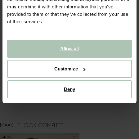
may combine it with other information that you’ve
OMSCHRIJVING
provided to them or that they’ve collected from your use
of their services.
Groene colourblock sweatpants van Sissy-Boy. De broek
heeft een regular waist, opgestikte zakken, een relaxed fit
en een elastiekenband met aantrekkoord. Daarnaast heeft
het een groene basiskleur met een colourblock in het
donkergroen en lichtgroen. Materiaal: 100% katoen.
Allow all
ALLES OVER DIT PRODUCT
Customize
MAATTABEL
BEZORGEN & RETOUR
Deny
WASVOORSCHRIFT
MAAK JE LOOK COMPLEET
-40%