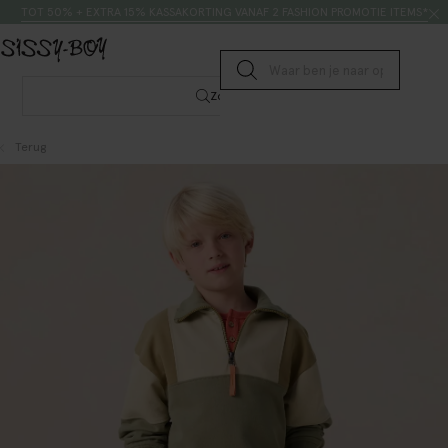
Doorgaan naar artikel
Zoeken
TOT 50% + EXTRA 15% KASSAKORTING VANAF 2 FASHION PROMOTIE ITEMS*
Submit search
Zoeken
Terug