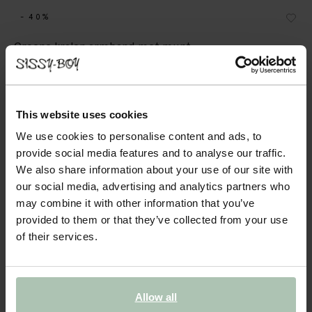
- 40%
Groene kralen armband met munt
14.99
8.99
This website uses cookies
Kleuren
We use cookies to personalise content and ads, to
provide social media features and to analyse our traffic.
We also share information about your use of our site with
our social media, advertising and analytics partners who
may combine it with other information that you’ve
provided to them or that they’ve collected from your use
Gekozen maat: Onesize
of their services.
Levertijd: 1–2 werkdagen
IN WINKELMAND
Allow all
BEKIJK WINKELVOORRAAD