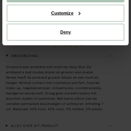
Gratis verzending naar winkel
Customize
Achteraf betalen
Snelle levering
Deny
(1)
REVIEWS
OMSCHRIJVING
Groene kralen armband met munt van Sissy-Boy. De
armband is met houten kralen en groene resin kralen.
Verder heeft de armband gouden details en een munt als
hanger. Vermijd contact met cosmetica (parfum, haarlak,
make-up, nagellakremover, lichaamsolie, zonnebrandolie,
handgel en deodorant). Draag geen sieraden tijdens het
douchen, baden of zwemmen. Met name chloor kan de
sieraden permanent beschadigen of verkleuren. Afmeting: 7
cm. Materiaal: 45% hout, 45% resin, 5% metaal, 5% plastic.
ALLES OVER DIT PRODUCT