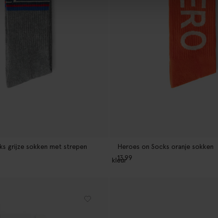
s grijze sokken met strepen
Heroes on Socks oranje sokken
13.99
1
kleur