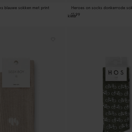
s blauwe sokken met print
Heroes on socks donkerrode sok
13.99
1
kleur