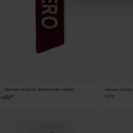
Heroes on Socks donkerrode sokken
Heroes on Sock
13.99
13.99
1
kleur