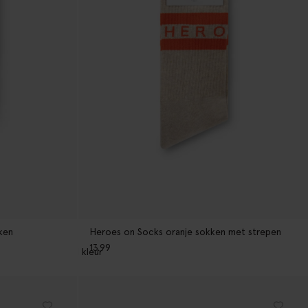
ken
Heroes on Socks oranje sokken met strepen
13.99
1
kleur