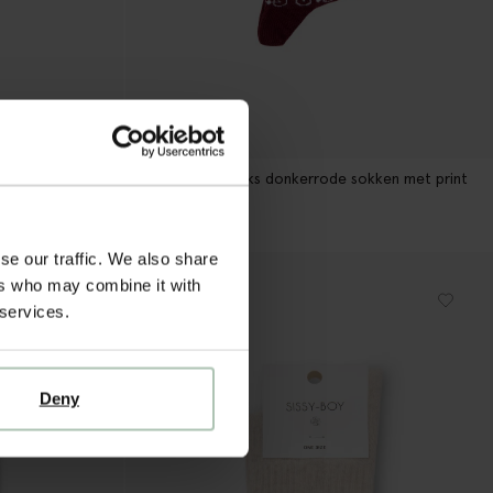
Heroes on Socks donkergroene sokken met print
Heroes on Socks donkerrode sokken met print
13.99
1
kleur
se our traffic. We also share
ers who may combine it with
 services.
Deny