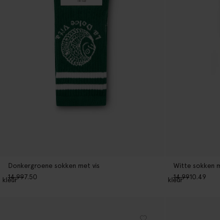
Donkergroene sokken met vis
Witte sokken m
14.99
7.50
14.99
10.49
1
kleur
1
kleur