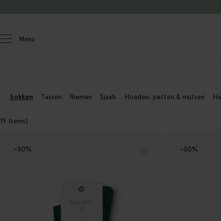
Doorgaan naar artikel
Menu
Heren
Accessoires
Sokken
Tassen
Riemen
Sjaals
Hoeden, petten & mutsen
Ha
19 Items
-50%
-30%