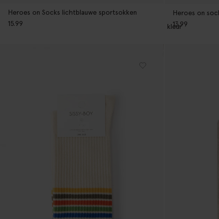
Heroes on Socks lichtblauwe sportsokken
Heroes on sock
15.99
13.99
1
kleur