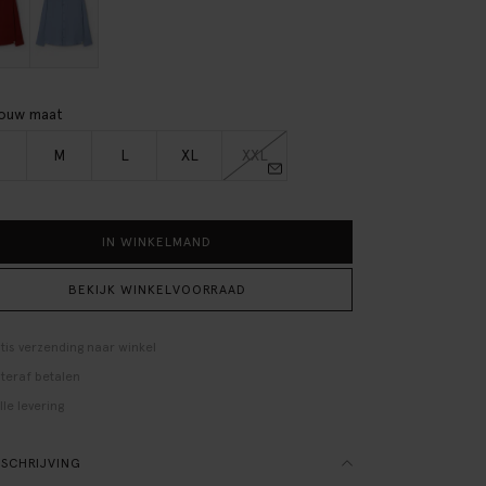
jouw maat
M
L
XL
XXL
IN WINKELMAND
BEKIJK WINKELVOORRAAD
tis verzending naar winkel
teraf betalen
lle levering
SCHRIJVING