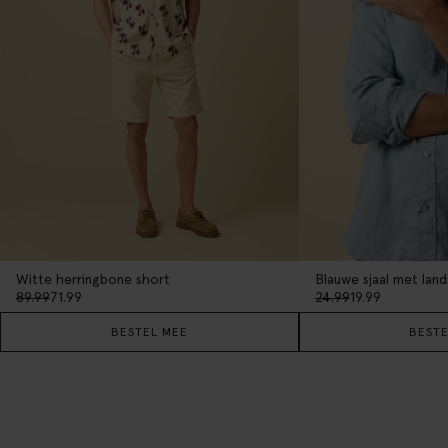
Witte herringbone short
Blauwe sjaal met land
89.99
71.99
24.99
19.99
BESTEL MEE
BESTE