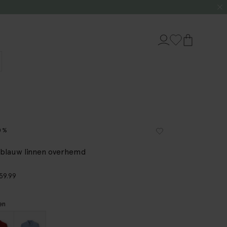
0%
tblauw linnen overhemd
59.99
en