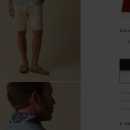
Kies 
S
Gra
Ach
Sne
OM