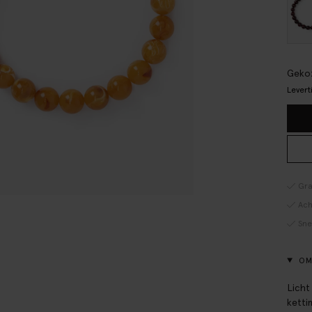
Gekoz
Levert
Gra
Ach
Sne
OM
Licht
ketti