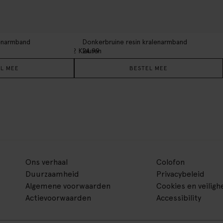
lenarmband
Donkerbruine resin kralenarmband
2
Kleuren
24.99
L MEE
BESTEL MEE
Ons verhaal
Colofon
Duurzaamheid
Privacybeleid
Algemene voorwaarden
Cookies en veiligh
Actievoorwaarden
Accessibility