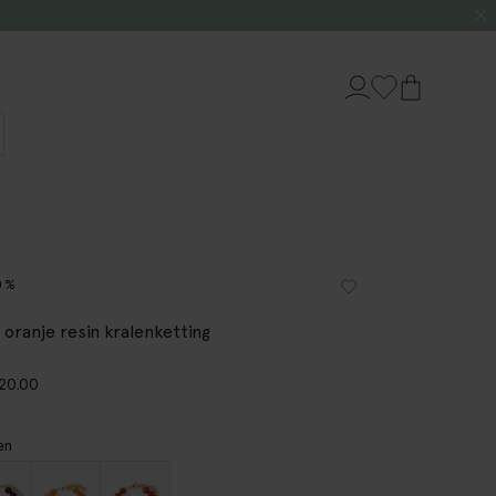
0%
 oranje resin kralenketting
20.00
en