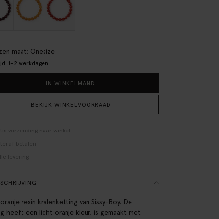
en maat: Onesize
ijd: 1–2 werkdagen
IN WINKELMAND
BEKIJK WINKELVOORRAAD
tis verzending naar winkel
teraf betalen
lle levering
SCHRIJVING
 oranje resin kralenketting van Sissy-Boy. De
ng heeft een licht oranje kleur, is gemaakt met