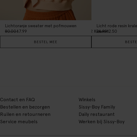
Lichtoranje sweater met pofmouwen
Licht rode resin kra
2
Kleuren
80.00
47.99
24.99
12.50
BESTEL MEE
BESTE
Contact en FAQ
Winkels
Bestellen en bezorgen
Sissy-Boy Family
Ruilen en retourneren
Daily restaurant
Service meubels
Werken bij Sissy-Boy