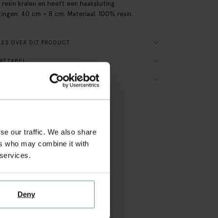
 resin kralen en heeft een haaksluiting.
ingen: 40 cm + 8 cm. Materiaal: 100% resin.
ES OVER DIT PRODUCT
ATTABEL
ZORGEN & RETOUR
se our traffic. We also share
ers who may combine it with
 services.
Deny