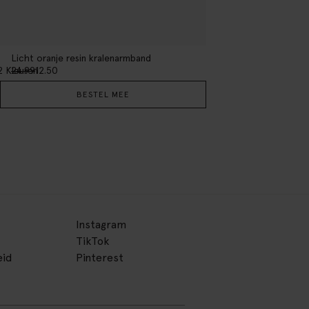
Licht oranje resin kralenarmband
2
Kleuren
24.99
12.50
BESTEL MEE
Instagram
TikTok
eid
Pinterest