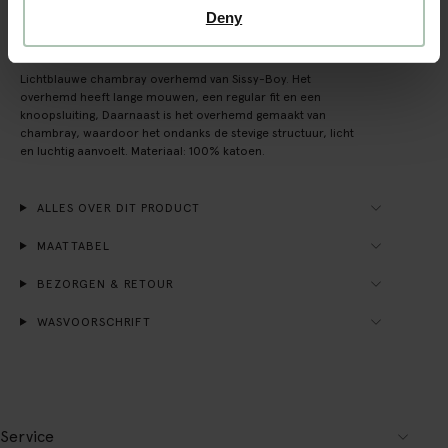
Deny
OMSCHRIJVING
Lichtblauwe chambray overhemd van Sissy-Boy. Het
overhemd heeft lange mouwen, een regular fit en een
knoopsluiting, Daarnaast is het overhemd gemaakt van
chambray, waardoor het ondanks de stevige structuur, licht
en luchtig aanvoelt. Materiaal: 100% katoen.
ALLES OVER DIT PRODUCT
MAATTABEL
BEZORGEN & RETOUR
WASVOORSCHRIFT
Service