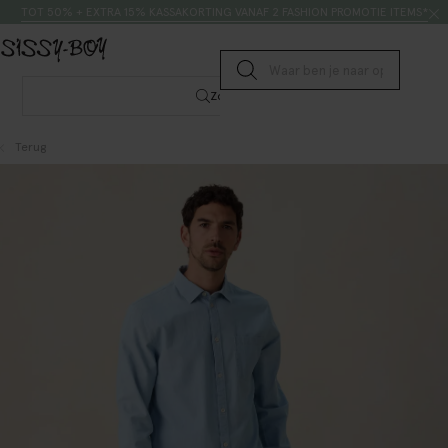
Doorgaan naar artikel
Zoeken
TOT 50% + EXTRA 15% KASSAKORTING VANAF 2 FASHION PROMOTIE ITEMS*
Submit search
Zoeken
Terug