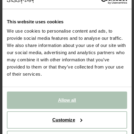
- 60%
lichtblauwe chambray overhemd
This website uses cookies
We use cookies to personalise content and ads, to
85.00
34.00
provide social media features and to analyse our traffic.
We also share information about your use of our site with
Kies jouw maat
our social media, advertising and analytics partners who
may combine it with other information that you’ve
S
M
L
XL
XXL
provided to them or that they’ve collected from your use
of their services.
IN WINKELMAND
BEKIJK WINKELVOORRAAD
Allow all
Gratis verzending naar winkel
Customize
Achteraf betalen
Snelle levering