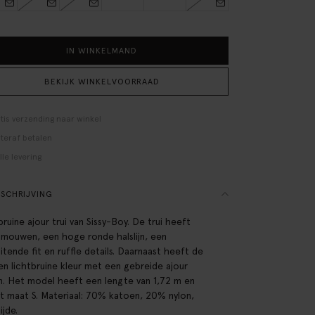
IN WINKELMAND
BEKIJK WINKELVOORRAAD
tis verzending naar winkel
teraf betalen
lle levering
SCHRIJVING
bruine ajour trui van Sissy-Boy. De trui heeft
 mouwen, een hoge ronde halslijn, een
uitende fit en ruffle details. Daarnaast heeft de
een lichtbruine kleur met een gebreide ajour
n. Het model heeft een lengte van 1,72 m en
t maat S. Materiaal: 70% katoen, 20% nylon,
ijde.