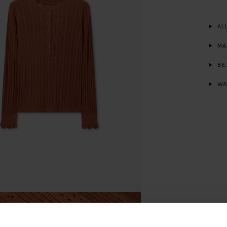
ALL
MA
BE
WA