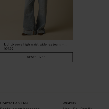
Lichtblauwe high waist wide leg jeans met omgeslagen pijpen
109.99
BESTEL MEE
Contact en FAQ
Winkels
Bestellen en bezorgen
Sissy-Boy Family