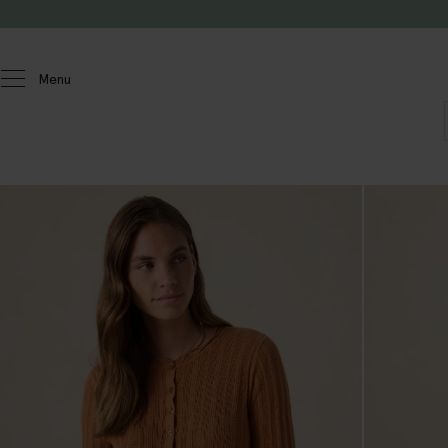
Doorgaan naar artikel
Menu
Dames
Truien & vesten
Truien & vesten