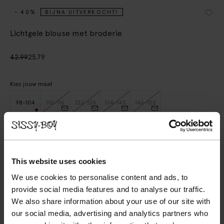
- 40%
BIJNA UITVERKOCHT!
Lichtgele blouse met broderie
42.99
25.79
Kies jouw maat
98-104
110-116
122-128
134-140
146-152
IN WINKELMAND
This website uses cookies
BEKIJK WINKELVOORRAAD
We use cookies to personalise content and ads, to
Gratis verzending naar winkel
provide social media features and to analyse our traffic.
We also share information about your use of our site with
Achteraf betalen
our social media, advertising and analytics partners who
Snelle levering