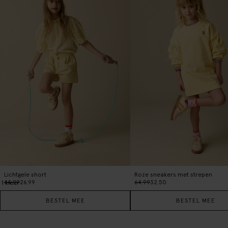
Lichtgele short
Roze sneakers met strepen
44.99
26.99
64.99
32.50
1
kleur
BESTEL MEE
BESTEL MEE