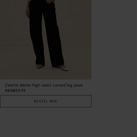
Zwarte denim high waist curved leg jeans
99.98
59.99
BESTEL MEE