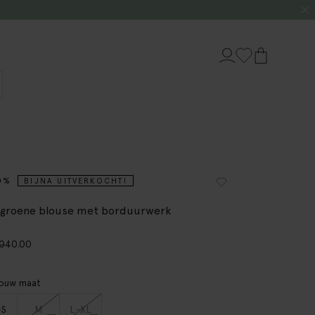
0%
BIJNA UITVERKOCHT!
tgroene blouse met borduurwerk
00
40.00
jouw maat
-S
M
L-XL