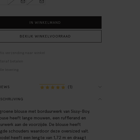
IN WINKELMAND
BEKIJK WINKELVOORRAAD
tis verzending naar winkel
teraf betalen
lle levering
(1)
VIEWS
SCHRIJVING
groene blouse met borduurwerk van Sissy-Boy.
ouse heeft lange mouwen, een rufflerand en
urwerk aan de voorzijde. De blouse heeft
agde schouders waardoor deze oversized valt.
odel heeft een lengte van 1,72 m en draagt