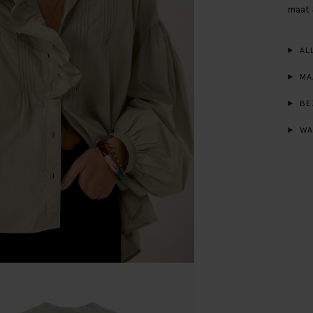
maat 
ALL
MA
BE
WA