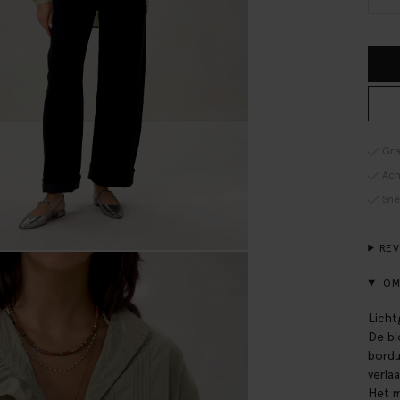
Gra
Ach
Sne
RE
OM
Licht
De bl
bordu
verla
Het m