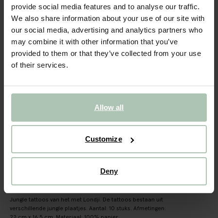
Londji jungle tattoos 10 stuks
provide social media features and to analyse our traffic.
We also share information about your use of our site with
6.99
our social media, advertising and analytics partners who
may combine it with other information that you’ve
Gekozen maat: Onesize
provided to them or that they’ve collected from your use
Binnen 30 minuten via e-mail
of their services.
IN WINKELMAND
BEKIJK WINKELVOORRAAD
Allow all
Gratis verzending naar winkel
Customize
Achteraf betalen
Snelle levering
Deny
OMSCHRIJVING
Jungle tattoos van het met Londji. De tattoos bestaan uit
verschillende jungle plaatjes. Aantal: 10 stuks. Afmetingen:
22 cm x 16,5 cm. Materiaal: 100% papier.