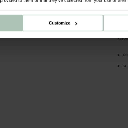
 provided to them or that they’ve collected from your use of their
Hierv
print
zoals
keuke
Customize
eclec
oranj
katoe
ALL
BE