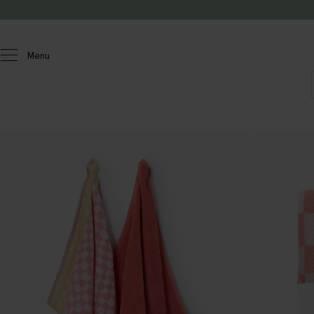
Doorgaan naar artikel
Menu
Homeland
Keuken & tafelen
Keukentextiel