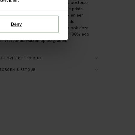
 services.
oor combineerden we meer klassieke oosterse
jes met juist hele sterke geometrische prints
 een ruit. De setjes zijn een theedoek en een
nhanddoek en we hebben verschillende
Deny
tische kleurcombinaties gemaakt. Zo ook deze
e set. Afmeting: 50x70 cm. Materiaal: 100% eco
n. Wasadvies: wassen op 30 graden.
ES OVER DIT PRODUCT
ZORGEN & RETOUR