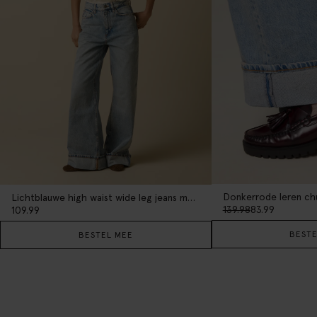
Donkerrode leren chu
Lichtblauwe high waist wide leg jeans met omgeslagen pijpen
139.98
83.99
109.99
BESTE
BESTEL MEE