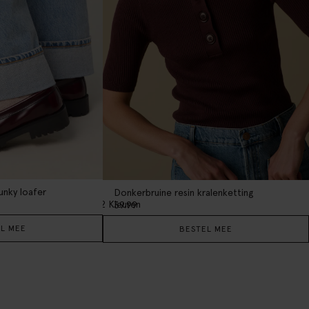
nky loafer
Donkerbruine resin kralenketting
2
Kleuren
39.99
L MEE
BESTEL MEE