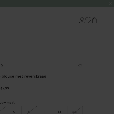
0%
 blouse met reverskraag
0
47.99
jouw maat
S
S
M
L
XL
XXL