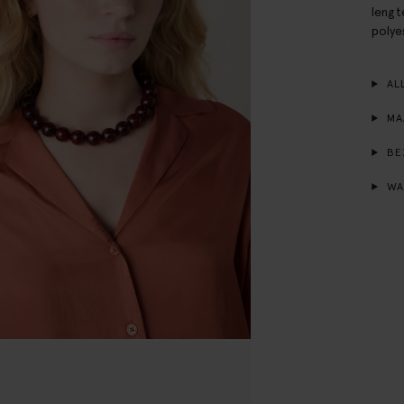
lengt
polye
ALL
MA
BE
WA