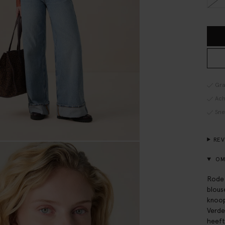
Gra
Ach
Sne
RE
OM
Rode 
blous
knoop
Verde
heeft