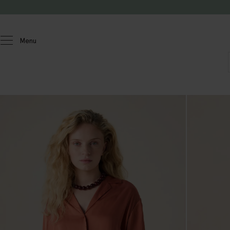
Doorgaan naar artikel
Menu
Dames
Blouses & tops