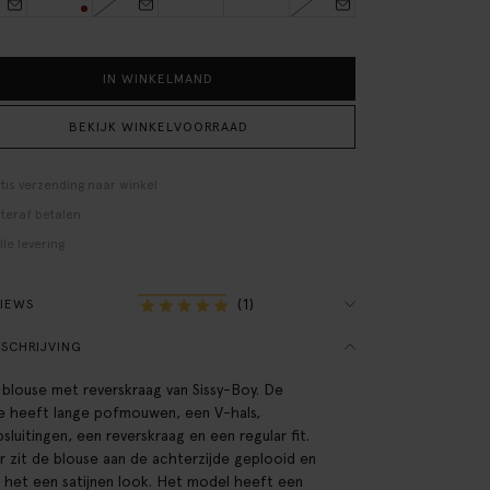
IN WINKELMAND
BEKIJK WINKELVOORRAAD
tis verzending naar winkel
teraf betalen
lle levering
(1)
VIEWS
SCHRIJVING
blouse met reverskraag van Sissy-Boy. De
e heeft lange pofmouwen, een V-hals,
sluitingen, een reverskraag en een regular fit.
r zit de blouse aan de achterzijde geplooid en
 het een satijnen look. Het model heeft een