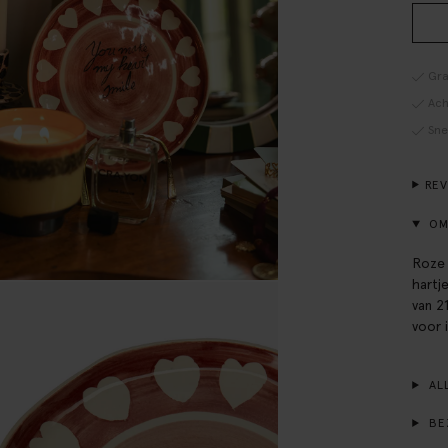
Gra
Ach
Sne
RE
OM
Roze 
hartj
van 2
voor 
ALL
BE