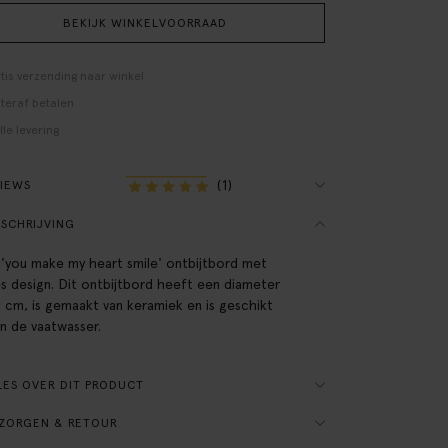
BEKIJK WINKELVOORRAAD
tis verzending naar winkel
teraf betalen
lle levering
(1)
VIEWS
SCHRIJVING
'you make my heart smile' ontbijtbord met
es design. Dit ontbijtbord heeft een diameter
1 cm, is gemaakt van keramiek en is geschikt
in de vaatwasser.
ES OVER DIT PRODUCT
ZORGEN & RETOUR