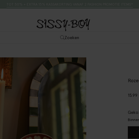
TOT 50% + EXTRA 15% KASSAKORTING VANAF 2 FASHION PROMOTIE ITEMS*
Zoeken
Roze
15.99
Gekoz
Binnen