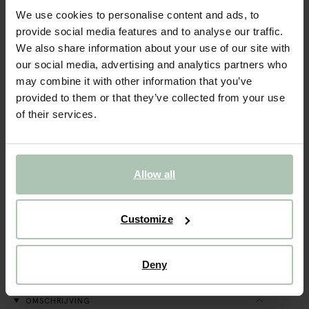
We use cookies to personalise content and ads, to
- 60%
provide social media features and to analyse our traffic.
Roze teddy haarband
We also share information about your use of our site with
our social media, advertising and analytics partners who
22.99
9.20
may combine it with other information that you’ve
provided to them or that they’ve collected from your use
of their services.
Gekozen maat: Onesize
Levertijd: 1–2 werkdagen
IN WINKELMAND
Allow all
BEKIJK WINKELVOORRAAD
Customize
Gratis verzending naar winkel
Achteraf betalen
Deny
Snelle levering
OMSCHRIJVING