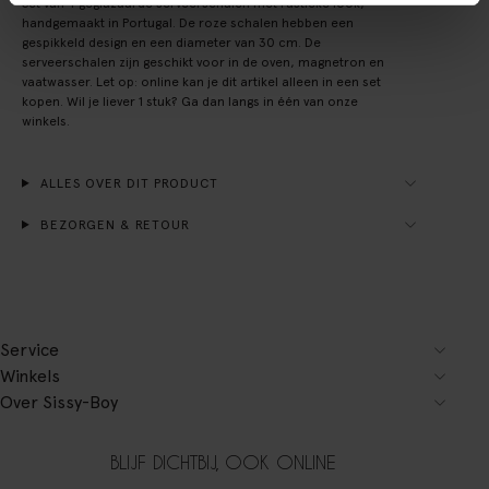
Set van 4 geglazuurde serveerschalen met rustieke look,
handgemaakt in Portugal. De roze schalen hebben een
gespikkeld design en een diameter van 30 cm. De
serveerschalen zijn geschikt voor in de oven, magnetron en
vaatwasser. Let op: online kan je dit artikel alleen in een set
kopen. Wil je liever 1 stuk? Ga dan langs in één van onze
winkels.
ALLES OVER DIT PRODUCT
BEZORGEN & RETOUR
Service
Winkels
Over Sissy-Boy
BLIJF DICHTBIJ, OOK ONLINE