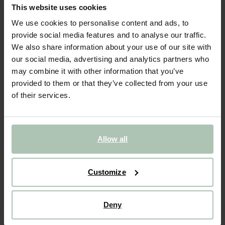
Serveerschaal roze reactive glaze funky
This website uses cookies
We use cookies to personalise content and ads, to
159.96
/ 4 st.
provide social media features and to analyse our traffic.
We also share information about your use of our site with
Gekozen maat: Onesize
our social media, advertising and analytics partners who
Levertijd: 1–2 werkdagen
may combine it with other information that you’ve
provided to them or that they’ve collected from your use
IN WINKELMAND
of their services.
BEKIJK WINKELVOORRAAD
Gratis verzending naar winkel
Allow all
Achteraf betalen
Snelle levering
Customize
(6)
REVIEWS
Deny
OMSCHRIJVING