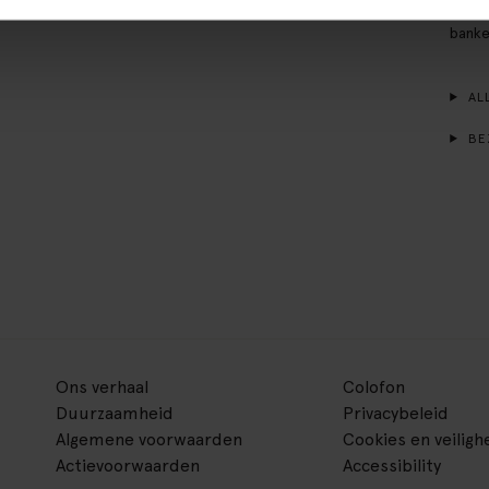
van j
banke
ALL
BE
Ons verhaal
Colofon
Duurzaamheid
Privacybeleid
Algemene voorwaarden
Cookies en veiligh
Actievoorwaarden
Accessibility