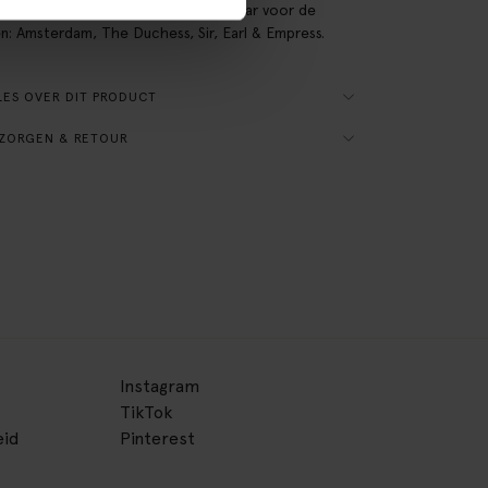
e interieur! De stof Juke is beschikbaar voor de
n: Amsterdam, The Duchess, Sir, Earl & Empress.
ES OVER DIT PRODUCT
ZORGEN & RETOUR
Instagram
TikTok
eid
Pinterest