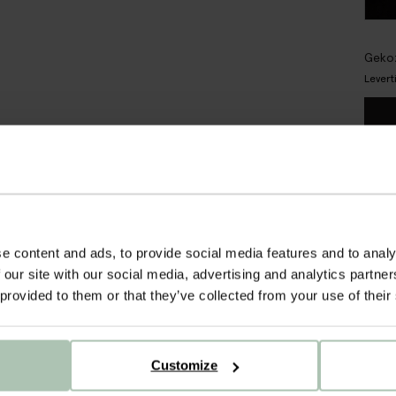
Gekoz
Levert
Gra
Ach
Sne
e content and ads, to provide social media features and to analy
 our site with our social media, advertising and analytics partn
 provided to them or that they’ve collected from your use of their
OM
Stofst
deze 
Customize
bewon
te ki