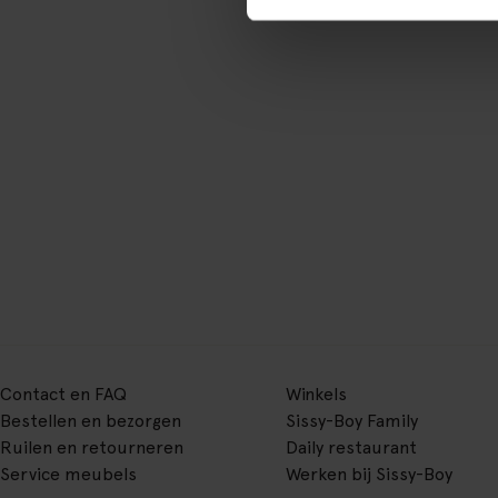
Contact en FAQ
Winkels
Bestellen en bezorgen
Sissy-Boy Family
Ruilen en retourneren
Daily restaurant
Service meubels
Werken bij Sissy-Boy